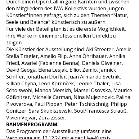
Durch einen Open Call in ganz Kärnten und zwischen
den Mitgliedern des IWA-Kollektivs wurden jungen
Künstler*innen gefragt, sich zu den Themen “Natur,
Seele und Balance” künstlerisch zu äußern.
Für viele der Beteiligten ist es die erste Möglichkeit,
ihre Werke in einem professionellen Umfeld zu
zeigen.
Die Künstler der Ausstellung sind: Aki Streeter, Amelie
Stella Tragler, Amelio Filip, Anna Öhribauer, Annika
Friedl, Avariel (Fabienne Benna), Daniela Ölweiner,
David Geoga, Elena Lesjak, Elliot Zemlo, Jannick
Schiffer, Jonathan Dörfler, Juan Armando Svetnik,
Killian Chyba, Leon Korenček, Leonie Thaler, Lisa
Schoiswohl, Manoa Mersich, Marsel Osovska, Maurice
Gößnitzer, Michelle Carman, Nina Mujezinovic, Palina
Pivovarova, Paul Pippan, Peter Tschitschnig, Philipp
Gönitzer, Sara Skubiszewski, Soul/Francesca Strauß,
Vivien Vejvar, Zora Zisser.
RAHMENPROGRAMM
Das Programm der Ausstellung umfasst: eine
Vernissage am 13.12.24 mit einer Live-Kunst-