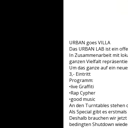
URBAN goes VILLA
Das URBAN LAB ist ein offe
In Zusammenarbeit mit loka
ganzen Vielfalt repräsentier
Um das ganze auf ein neues 
3,- Eintritt
Programm:
•live Graffiti
•Rap Cypher
•good music
An den Turntables stehen 
Als Special gibt es ers
Deshalb brauchen wir jetzt
bedingten Shutdown wiede