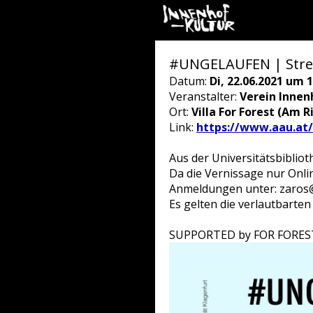
#UNGELAUFEN | Stream
Datum:
Di, 22.06.2021 um 1
Veranstalter:
Verein Innen
Ort:
Villa For Forest (Am R
Link:
https://www.aau.at/
Aus der Universitätsbiblioth
Da die Vernissage nur Onlin
Anmeldungen unter: zaros
Es gelten die verlautbarten
SUPPORTED by FOR FOREST 