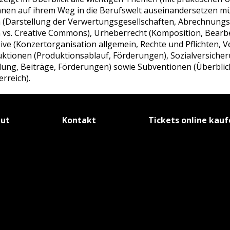
nnen auf ihrem Weg in die Berufswelt auseinandersetzen m
 (Darstellung der Verwertungsgesellschaften, Abrechnungs
 vs. Creative Commons), Urheberrecht (Komposition, Bear
ive (Konzertorganisation allgemein, Rechte und Pflichten, V
ktionen (Produktionsablauf, Förderungen), Sozialversicher
ung, Beiträge, Förderungen) sowie Subventionen (Überblick
rreich).
tut
Kontakt
Tickets online kau