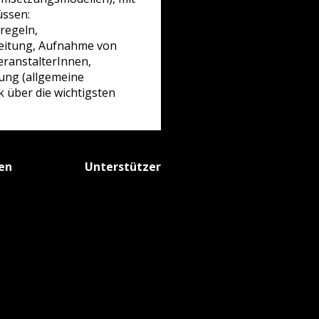
üssen:
regeln,
beitung, Aufnahme von
eranstalterInnen,
ung (allgemeine
 über die wichtigsten
fen
Unterstützer