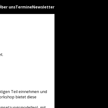
Über uns
Termine
Newsletter
t.
htigen Teil einnehmen und
orkshop bietet diese
 Umsetzungsmodellen), mit