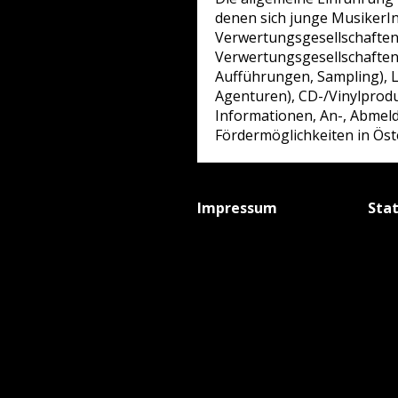
denen sich junge MusikerI
Verwertungsgesellschaften
Verwertungsgesellschaften
Aufführungen, Sampling), L
Agenturen), CD-/Vinylprodu
Informationen, An-, Abmeld
Fördermöglichkeiten in Öste
Impressum
Sta