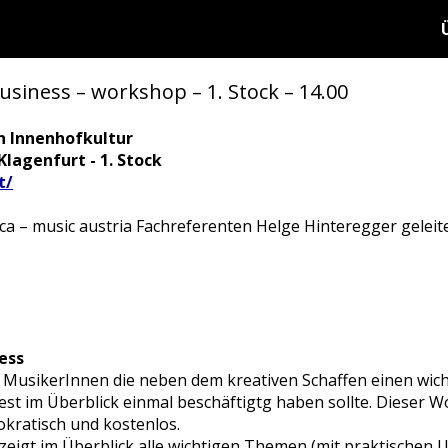
siness – workshop – 1. Stock – 14.00
n Innenhofkultur
Klagenfurt - 1. Stock
t/
 – music austria Fachreferenten Helge Hinteregger geleite
ess
n MusikerInnen die neben dem kreativen Schaffen einen wic
st im Überblick einmal beschäftigtg haben sollte. Dieser W
okratisch und kostenlos.
zeigt im Überblick alle wichtigen Themen (mit praktischen