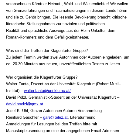
verabscheuen Kärntner Heimat-, Wald- und Wiesendichter! Wir wollen
von Grenzerfahrungen und Traumatisierungen in diesem Lande hören
und sie zu Gehör bringen. Die lesende Bevölkerung braucht kritische
literarische Stellungnahmen zur sozialen und politischen
Realität und sprachliche Auswege aus der Reim-Unkultur, dem
Roman-Kommerz und dem Gefälligkeitstheater.
Was sind die Treffen der Klagenfurter Gruppe?
Zu jedem Termin werden zwei Autorinnen oder Autoren eingeladen, um
ca. 20-30 Minuten aus neuen, unveröffentlichten Texten zu lesen.
Wer organisiert die Klagenfurter Gruppe?
Walter Fanta, Dozent an der Universität Klagenfurt (Robert Musil-
Institut) –
walter.fanta@uni-klu.ac.at/
David Pölzl, Germanistik-Student an der Universität Klagenfurt –
david.poelzl@gmx.at
Josef K. Uhl, Grazer Autorinnen Autoren Versammlung
Reinhard Gaschler –
gare@tele2.at
, Literaturfreund
Anmeldungen für Lesungen bei den Treffen bitte mit
Manuskriptzusendung an eine der angegebenen Email-Adressen.