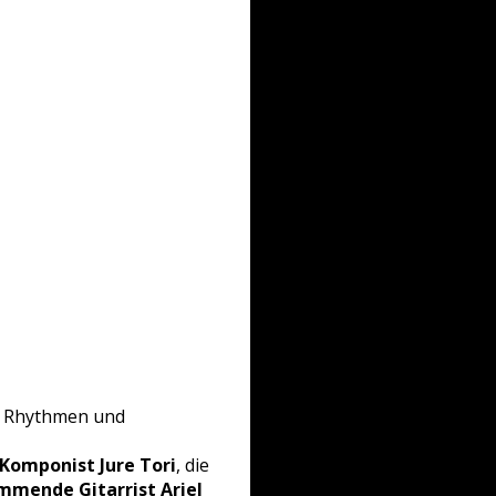
he Rhythmen und
Komponist Jure Tori
, die
mmende Gitarrist Ariel