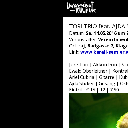
TORI TRIO feat. AJDA
Datum:
Sa, 14.05.2016 um 
Veranstalter:
Verein Innen
Ort:
raj, Badgasse 7, Klag
Link:
www.karall-semler.
Jure Tori | Akkordeon | Sl
Ewald Oberleitner | Kontra
Ariel Cubria | Gitarre | Ku
Ajda Sticker | Gesang | Öst
Eintritt: € 15 | 12 | 7,50