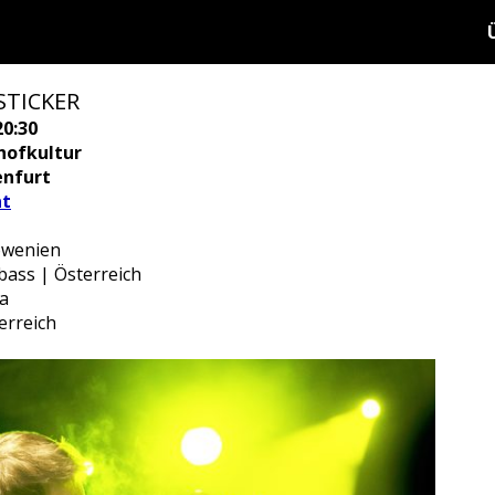
 STICKER
20:30
hofkultur
enfurt
at
owenien
bass | Österreich
ba
erreich