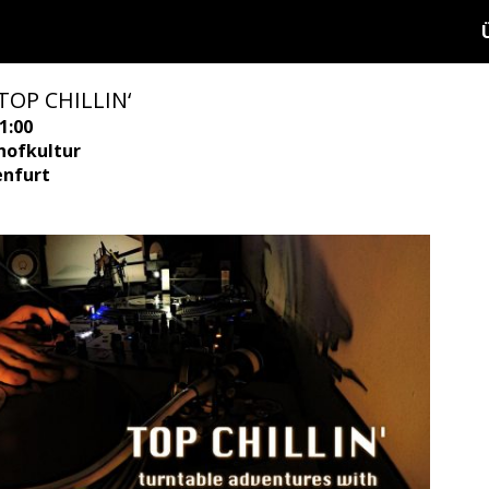
 TOP CHILLIN‘
1:00
hofkultur
enfurt