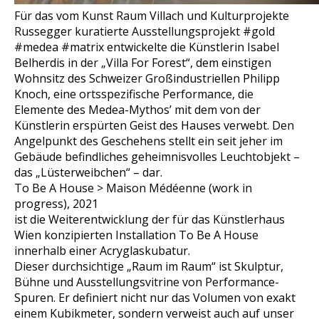
Für das vom
Kunst Raum Villach
und
Kulturprojekte
Russegger
kuratierte Ausstellungsprojekt #gold
#medea #matrix entwickelte die Künstlerin Isabel
Belherdis in der „Villa For Forest“, dem einstigen
Wohnsitz des Schweizer Großindustriellen Philipp
Knoch, eine ortsspezifische Performance, die
Elemente des Medea-Mythos’ mit dem von der
Künstlerin erspürten Geist des Hauses verwebt. Den
Angelpunkt des Geschehens stellt ein seit jeher im
Gebäude befindliches geheimnisvolles Leuchtobjekt –
das „Lüsterweibchen“ – dar.
To Be A House > Maison Médéenne
(work in
progress)
, 2021
ist die Weiterentwicklung der für das Künstlerhaus
Wien konzipierten Installation
To Be A House
innerhalb einer Acryglaskubatur.
Dieser durchsichtige „Raum im Raum“ ist Skulptur,
Bühne und Ausstellungsvitrine von Performance-
Spuren. Er definiert nicht nur das Volumen von exakt
einem Kubikmeter, sondern verweist auch auf unser