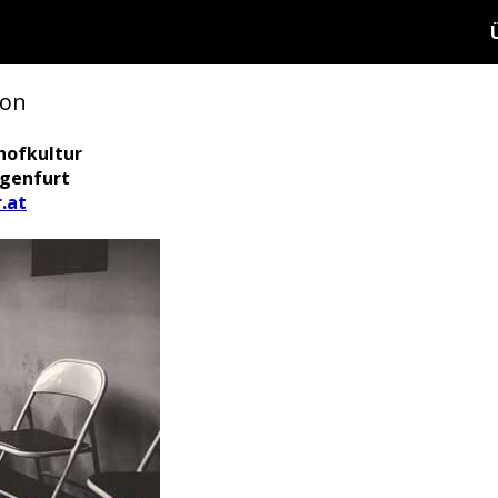
ion
hofkultur
agenfurt
.at