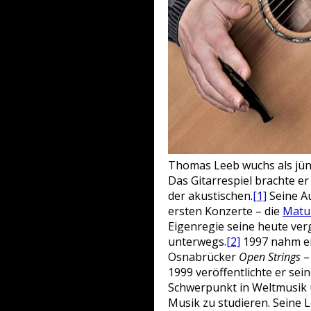
Thomas Leeb wuchs als jün
Das Gitarrespiel brachte er 
der akustischen.
[1]
Seine Au
ersten Konzerte – die
Matu
Eigenregie seine heute ver
unterwegs.
[2]
1997 nahm er 
Osnabrücker
Open Strings
– 
1999 veröffentlichte er sei
Schwerpunkt in Weltmusik u
Musik zu studieren. Seine 