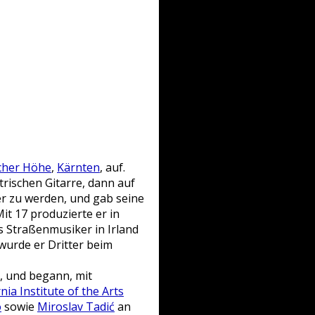
cher Höhe
,
Kärnten
, auf.
ktrischen Gitarre, dann auf
er zu werden, und gab seine
t 17 produzierte er in
 Straßenmusiker in Irland
wurde er Dritter beim
, und begann, mit
rnia Institute of the Arts
o
sowie
Miroslav Tadić
an