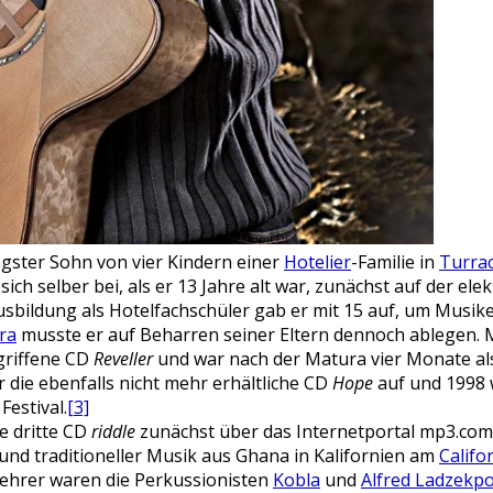
gster Sohn von vier Kindern einer
Hotelier
-Familie in
Turra
sich selber bei, als er 13 Jahre alt war, zunächst auf der ele
sbildung als Hotelfachschüler gab er mit 15 auf, um Musik
ra
musste er auf Beharren seiner Eltern dennoch ablegen. Mi
griffene CD
Reveller
und war nach der Matura vier Monate als
die ebenfalls nicht mehr erhältliche CD
Hope
auf und 1998 
Festival.
[3]
ne dritte CD
riddle
zunächst über das Internetportal mp3.com
nd traditioneller Musik aus Ghana in Kalifornien am
Califo
Lehrer waren die Perkussionisten
Kobla
und
Alfred Ladzekp