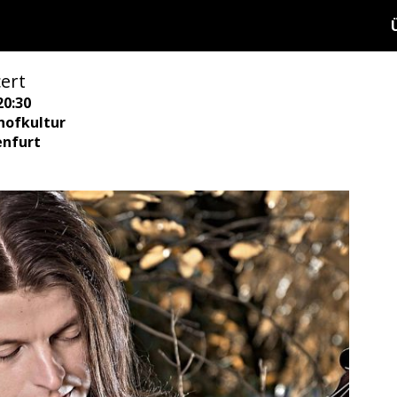
ert
20:30
hofkultur
enfurt