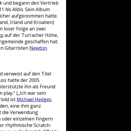
k
und begann den Vertrieb
11
No Alibis
. Sein Album
licher aufgenommen hatte.
and, Irland und Kroatien)
in loser Folge an zwei
op
auf der Turracher Höhe,
Fangemeinde geschaffen hat.
en Gitarristen
Newton
d verweist auf den Titel
luss hatte der 2005
nterstützte ihn als Freund
 play.“ („Ich war sein
bild ist
Michael Hedges
.
den, eine ihm ganz
st die Verwendung
 oder einzelnen Fingern
 er rhythmische Scratch-