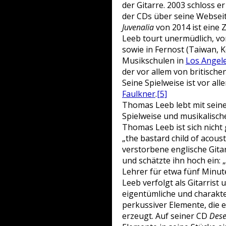
der Gitarre. 2003 schloss e
der CDs über seine Webseit
Juvenalia
von 2014 ist eine 
Leeb tourt unermüdlich, vor
sowie in Fernost (Taiwan, K
Musikschulen in
Los Angel
der vor allem von britische
Seine Spielweise ist vor all
Faulkner
.
[5]
Thomas Leeb lebt mit seine
Spielweise und musikalische
Thomas Leeb ist sich nicht 
„the bastard child of acous
verstorbene englische Gita
und schätzte ihn hoch ein: „
Lehrer für etwa fünf Minute
Leeb verfolgt als Gitarris
eigentümliche und charakte
perkussiver Elemente, die 
erzeugt. Auf seiner CD
Dese