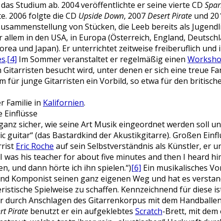
r das Studium ab. 2004 veröffentlichte er seine vierte CD
Spar
e. 2006 folgte die CD
Upside Down
, 2007
Desert Pirate
und 20
Zusammenstellung von Stücken, die Leeb bereits als Jugend
 allem in den USA, in Europa (Österreich, England, Deutschl
orea und Japan). Er unterrichtet zeitweise freiberuflich und 
es
.
[4]
Im Sommer veranstaltet er regelmäßig einen
Worksh
n Gitarristen besucht wird, unter denen er sich eine treue 
em für junge Gitarristen ein Vorbild, so etwa für den britisch
r Familie in
Kalifornien
.
 Einflüsse
ganz sicher, wie seine Art Musik eingeordnet werden soll un
tic guitar“ (das Bastardkind der Akustikgitarre). Großen Einf
rrist
Eric Roche
auf sein Selbstverständnis als Künstler, er u
I was his teacher for about five minutes and then I heard him
n, und dann hörte ich ihn spielen.“)
[6]
Ein musikalisches Vor
t und Komponist seinen ganz eigenen Weg und hat es verstan
ristische Spielweise zu schaffen. Kennzeichnend für diese i
er durch Anschlagen des Gitarrenkorpus mit dem Handballen
rt Pirate
benutzt er ein aufgeklebtes
Scratch
-Brett, mit dem