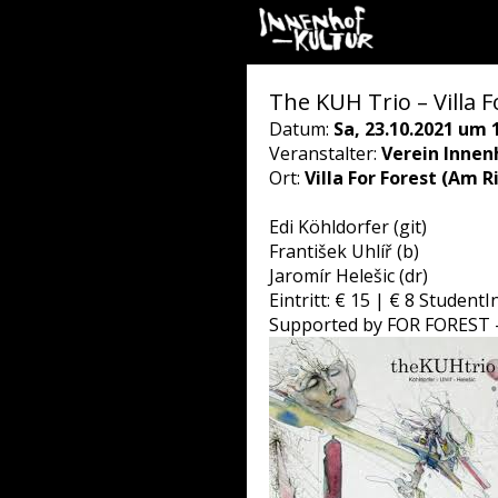
The KUH Trio – Villa F
Datum:
Sa, 23.10.2021 um 
Veranstalter:
Verein Innen
Ort:
Villa For Forest (Am R
Edi Köhldorfer (git)
František Uhlíř (b)
Jaromír Helešic (dr)
Eintritt: € 15 | € 8 Studen
Supported by FOR FOREST - 