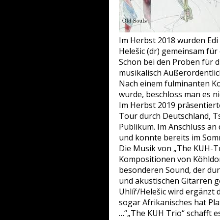
Im Herbst 2018 wurden Edi K
Helešic (dr) gemeinsam für 
Schon bei den Proben für di
musikalisch Außerordentlic
Nach einem fulminanten Kon
wurde, beschloss man es ni
Im Herbst 2019 präsentier
Tour durch Deutschland, T
Publikum. Im Anschluss an d
und konnte bereits im Somm
Die Musik von „The KUH-Tri
Kompositionen von Köhldor
besonderen Sound, der durch
und akustischen Gitarren g
Uhlíř/Helešic wird ergänzt
sogar Afrikanisches hat Pla
…“„The KUH Trio“ schafft e