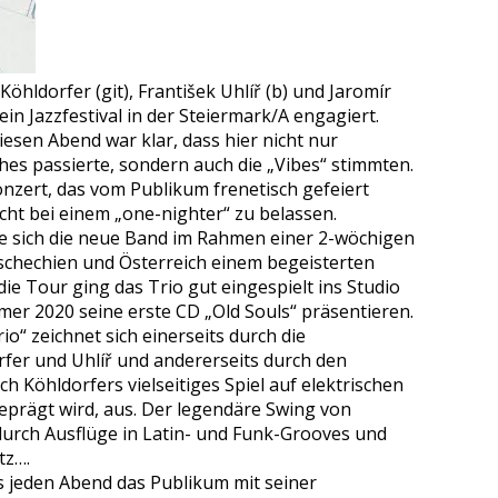
öhldorfer (git), František Uhlíř (b) und Jaromír
ein Jazzfestival in der Steiermark/A engagiert.
esen Abend war klar, dass hier nicht nur
hes passierte, sondern auch die „Vibes“ stimmten.
zert, das vom Publikum frenetisch gefeiert
cht bei einem „one-nighter“ zu belassen.
te sich die neue Band im Rahmen einer 2-wöchigen
schechien und Österreich einem begeisterten
ie Tour ging das Trio gut eingespielt ins Studio
er 2020 seine erste CD „Old Souls“ präsentieren.
o“ zeichnet sich einerseits durch die
fer und Uhlíř und andererseits durch den
 Köhldorfers vielseitiges Spiel auf elektrischen
eprägt wird, aus. Der legendäre Swing von
 durch Ausflüge in Latin- und Funk-Grooves und
tz….
s jeden Abend das Publikum mit seiner