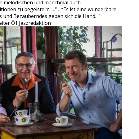
en melodischen und manchmal auch
ionen zu begeistern!….“ …“Es ist eine wunderbare
s und Bezauberndes geben sich die Hand…“
eiter Ö1 Jazzredaktion