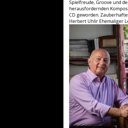
Spielfreude, Groove und d
herausfordernden Komposit
CD geworden. Zauberhafte
Herbert Uhlir Ehemaliger L