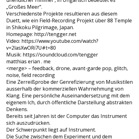
unendlicher Himmel“, in Ungarisch bedeutet es
„Großes Meer“.
Verschiedenste Projekte resultieren aus diesem
Duett, wie ein Field-Recording Projekt über 88 Temple
in
Shikoku Pilgrimage, Japan.
Homepage: http://tengger.net
Video: https://www.youtube.com/watch?
v=2lasXwORi7U#t=80
Musik: https://soundcloud.com/tengger
matthias erian . me
<merge> – feedback, drone, avant-garde pop, glitch,
noise, field recording
Eine Zerreißprobe der Genrefizierung von Musikstilen
ausserhalb der kommerziellen Wahrnehmung von
Klang. Eine persönliche Auseinandersetzung mit dem
eigenem Ich, durch öffentliche Darstellung abstrakten
Denkens.
Bereits seit Jahren ist der Computer das Instrument
sich auszudrücken.
Der Schwerpunkt liegt auf Instrument.
Die Suche zwischen dem Experiment und dem