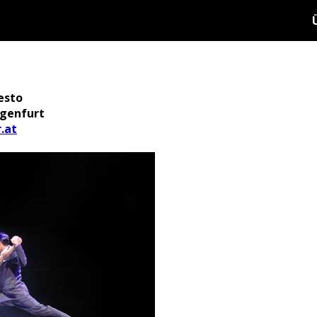
esto
agenfurt
.at