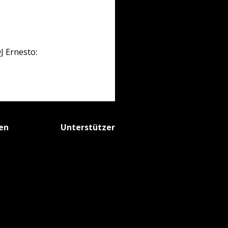
J Ernesto:
fen
Unterstützer