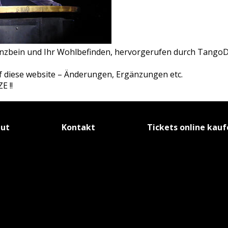
anzbein und Ihr Wohlbefinden, hervorgerufen durch TangoD
f diese website – Änderungen, Ergänzungen etc.
 !!
tut
Kontakt
Tickets online kau