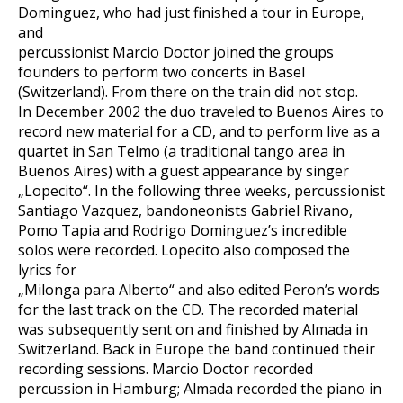
Dominguez, who had just finished a tour in Europe,
and
percussionist Marcio Doctor joined the groups
founders to perform two concerts in Basel
(Switzerland). From there on the train did not stop.
In December 2002 the duo traveled to Buenos Aires to
record new material for a CD, and to perform live as a
quartet in San Telmo (a traditional tango area in
Buenos Aires) with a guest appearance by singer
„Lopecito“. In the following three weeks, percussionist
Santiago Vazquez, bandoneonists Gabriel Rivano,
Pomo Tapia and Rodrigo Dominguez’s incredible
solos were recorded. Lopecito also composed the
lyrics for
„Milonga para Alberto“ and also edited Peron’s words
for the last track on the CD. The recorded material
was subsequently sent on and finished by Almada in
Switzerland. Back in Europe the band continued their
recording sessions. Marcio Doctor recorded
percussion in Hamburg; Almada recorded the piano in