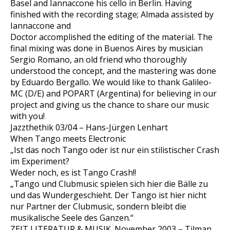
Basel and Iannaccone his cello in Berlin. Having
finished with the recording stage; Almada assisted by
Iannaccone and
Doctor accomplished the editing of the material. The
final mixing was done in Buenos Aires by musician
Sergio Romano, an old friend who thoroughly
understood the concept, and the mastering was done
by Eduardo Bergallo. We would like to thank Galileo-
MC (D/E) and POPART (Argentina) for believing in our
project and giving us the chance to share our music
with you!
Jazzthethik 03/04 – Hans-Jürgen Lenhart
When Tango meets Electronic
„Ist das noch Tango oder ist nur ein stilistischer Crash
im Experiment?
Weder noch, es ist Tango Crash!!
„Tango und Clubmusic spielen sich hier die Bälle zu
und das Wundergeschieht. Der Tango ist hier nicht
nur Partner der Clubmusic, sondern bleibt die
musikalische Seele des Ganzen.“
ZEIT LITERATUR & MUSIK. November 2003 – Tilman