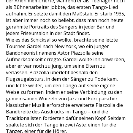
der Arien memorierte, während er als Teenager noch
als Bühnenarbeiter jobbte, das ersten Tango-Lied
aufnahm. Er setzte damit den Maßstab. Er starb 1935,
ist aber immer noch so beliebt, dass man noch heute
gerahmte Portraits des Sängers in jeder Bar und
jedem Friseursalon in der Stadt findet.
Wie es das Schicksal so wollte, brachte seine letzte
Tournee Gardel nach New York, wo ein junger
Bandoneonist namens Astor Piazzolla seine
Aufmerksamkeit erregte. Gardel wollte ihn anwerben,
aber er war noch zu jung, um seine Eltern zu
verlassen. Piazzolla überlebt deshalb den
Flugzeugabsturz, in dem der Sänger zu Tode kam,
und lebte weiter, um den Tango auf seine eigene
Weise zu formen. Indem er seine Verbindung zu den
gemeinsamen Wurzeln von Jazz und Europäischer
klassischer Musik erforschte erweiterte Piazzolla die
Bandbreite des Ausdrucks im Tango – und die
Traditionalisten forderten dafür seinen Kopf. Seitdem
spaltete sich der Tango in zwei Äste: einen für die
Tänzer, einer für die Hörer.