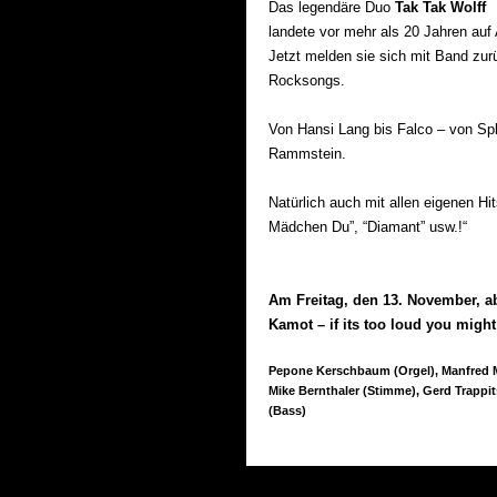
Das legendäre Duo
Tak Tak Wolff
landete vor mehr als 20 Jahren auf 
Jetzt melden sie sich mit Band zu
Rocksongs.
Von Hansi Lang bis Falco – von Spli
Rammstein.
Natürlich auch mit allen eigenen Hit
Mädchen Du”, “Diamant” usw.!“
Am Freitag, den 13. November, a
Kamot – if its too loud you might
Pepone Kerschbaum (Orgel), Manfred 
Mike Bernthaler (Stimme), Gerd Trappits
(Bass)