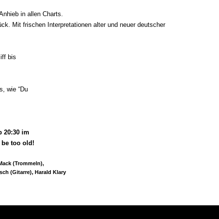
Anhieb in allen Charts.
rück.
Mit frischen Interpretationen alter und neuer deutscher
ff bis
s, wie “Du
b 20:30 im
 be too old!
Mack (Trommeln),
ch (Gitarre), Harald Klary