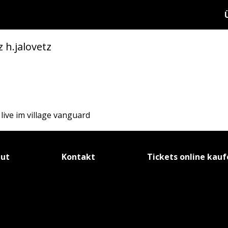
z h.jalovetz
live im village vanguard
tut
Kontakt
Tickets online kau