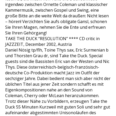
irgendwo zwischen Ornette Coleman und klassischer
Kammermusik, zwischen Gospel und Swing, eine
große Bitte an die weite Welt da draußen: Nicht lesen
– hören! Verzichten Sie aufs obligate Gansl, schonen
Sie Ihren Magen, nehmen Sie die Ente und erfreuen
Sie Ihren Gehörgang!
TAKE THE DUCK “RESOLUTION” **** CD critic in
JAZZZEIT, December 2002, Austria
Daniel Nösig tp/flh, Toine Thys sax, Eric Surmenian b
und Thorsten Grau dr, sind Take the Duck. Special
guests sind die Bassisten Eric van der Westen und Nic
Thys. Diese österreichisch-belgisch-französisch-
deutsche Co-Produktion macht Jazz im Outfit der
sechziger Jahre. Dabei bedient man sich aber nicht der
üblichen Titel aus jener Zeit sondern schafft es mit
Eigenkompositionen nahe an den Sound von
Coleman, Cherry oder McLean heranzukommen.
Trotz dieser Nähe zu Vorbildern, erzeugen Take the
Duck 55 Minuten Kurzweil mit guten Soli und sehr gut
aufeinander abgestimmten Unisonoläufen des