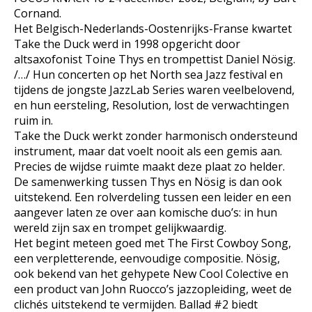
Cornand.
Het Belgisch-Nederlands-Oostenrijks-Franse kwartet
Take the Duck werd in 1998 opgericht door
altsaxofonist Toine Thys en trompettist Daniel Nösig.
/…/ Hun concerten op het North sea Jazz festival en
tijdens de jongste JazzLab Series waren veelbelovend,
en hun eersteling, Resolution, lost de verwachtingen
ruim in.
Take the Duck werkt zonder harmonisch ondersteund
instrument, maar dat voelt nooit als een gemis aan.
Precies de wijdse ruimte maakt deze plaat zo helder.
De samenwerking tussen Thys en Nösig is dan ook
uitstekend. Een rolverdeling tussen een leider en een
aangever laten ze over aan komische duo’s: in hun
wereld zijn sax en trompet gelijkwaardig.
Het begint meteen goed met The First Cowboy Song,
een verpletterende, eenvoudige compositie. Nösig,
ook bekend van het gehypete New Cool Colective en
een product van John Ruocco’s jazzopleiding, weet de
clichés uitstekend te vermijden. Ballad #2 biedt