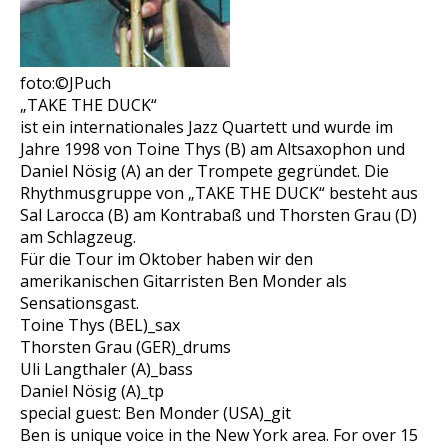
foto:©JPuch
„TAKE THE DUCK“
ist ein internationales Jazz Quartett und wurde im
Jahre 1998 von Toine Thys (B) am Altsaxophon und
Daniel Nösig (A) an der Trompete gegründet. Die
Rhythmusgruppe von „TAKE THE DUCK“ besteht aus
Sal Larocca (B) am Kontrabaß und Thorsten Grau (D)
am Schlagzeug.
Für die Tour im Oktober haben wir den
amerikanischen Gitarristen Ben Monder als
Sensationsgast.
Toine Thys (BEL)_sax
Thorsten Grau (GER)_drums
Uli Langthaler (A)_bass
Daniel Nösig (A)_tp
special guest: Ben Monder (USA)_git
Ben is unique voice in the New York area. For over 15