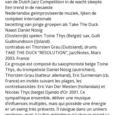
van de Dutch Jazz Competition in de wacht sleepte.
Een trend in de nieuwste
Nederlandse geïmproviseerde muziek, lijken de
compleet internationale
bezetting van jonge groepen als Take The Duck.
Naast Daniël Nösig
(Oostenrijk) spelen: Toine Thys (België): sax, Gulli
Gudmundsson (IJsland):
contrabas en Thorsten Grau (Duitsland), drums.
TAKE THE DUCK “RESOLUTION”, JazzNotes, Mars
2003, France
Ce groupe est composé du saxophoniste belge Toine
Thys, du trompetiste Daniel Nösig (autrichien),
Thorsten Grau (batteur allemand), Eric Surmenian (cb,
France) en invités suivant les plages, les
contrebassistes: Eric Van Der Westen (hollandais) et
Nicolas Thys (belge) Djando d’Or 2001. Ce
sympathique ensemble, déliver une musique
d’influences multiples, mais qui possède une énergie
er un swing très présents. Íl navigue dans un univers
moderne, mais à la fois mélodique oû chacun prend sa