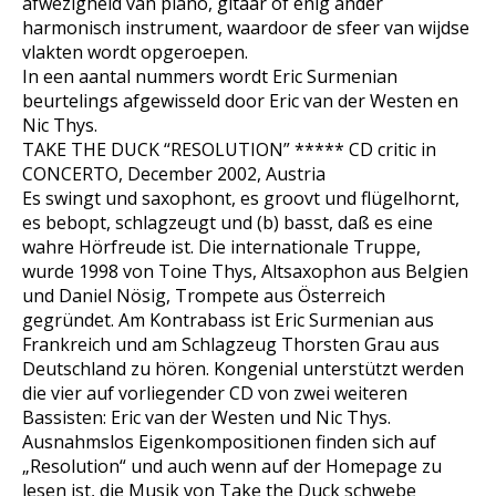
afwezigheid van piano, gitaar of enig ander
harmonisch instrument, waardoor de sfeer van wijdse
vlakten wordt opgeroepen.
In een aantal nummers wordt Eric Surmenian
beurtelings afgewisseld door Eric van der Westen en
Nic Thys.
TAKE THE DUCK “RESOLUTION” ***** CD critic in
CONCERTO, December 2002, Austria
Es swingt und saxophont, es groovt und flügelhornt,
es bebopt, schlagzeugt und (b) basst, daß es eine
wahre Hörfreude ist. Die internationale Truppe,
wurde 1998 von Toine Thys, Altsaxophon aus Belgien
und Daniel Nösig, Trompete aus Österreich
gegründet. Am Kontrabass ist Eric Surmenian aus
Frankreich und am Schlagzeug Thorsten Grau aus
Deutschland zu hören. Kongenial unterstützt werden
die vier auf vorliegender CD von zwei weiteren
Bassisten: Eric van der Westen und Nic Thys.
Ausnahmslos Eigenkompositionen finden sich auf
„Resolution“ und auch wenn auf der Homepage zu
lesen ist, die Musik von Take the Duck schwebe