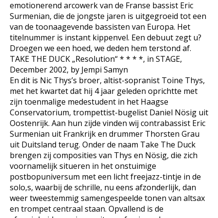
emotionerend arcowerk van de Franse bassist Eric
Surmenian, die de jongste jaren is uitgegroeid tot een
van de toonaagevende bassisten van Europa. Het
titelnummer is instant kippenvel. Een debuut zegt u?
Droegen we een hoed, we deden hem terstond af.
TAKE THE DUCK „Resolution“ * * * *, in STAGE,
December 2002, by Jempi Samyn
En dit is Nic Thys’s broer, altist-sopranist Toine Thys,
met het kwartet dat hij 4 jaar geleden oprichtte met
zijn toenmalige medestudent in het Haagse
Conservatorium, trompettist-bugelist Daniel Nösig uit
Oostenrijk. Aan hun zijde vinden wij contrabassist Eric
Surmenian uit Frankrijk en drummer Thorsten Grau
uit Duitsland terug. Onder de naam Take The Duck
brengen zij composities van Thys en Nösig, die zich
voornamelijk situeren in het onstuimige
postbopuniversum met een licht freejazz-tintje in de
solo‚s, waarbij de schrille, nu eens afzonderlijk, dan
weer tweestemmig samengespeelde tonen van altsax
en trompet centraal staan. Opvallend is de