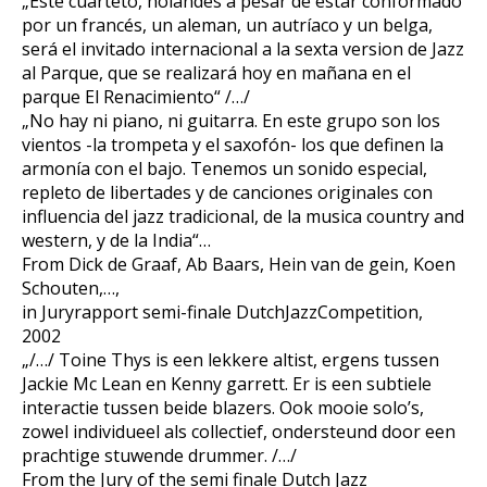
„Este cuarteto, holandés a pesar de estar conformado
por un francés, un aleman, un autríaco y un belga,
será el invitado internacional a la sexta version de Jazz
al Parque, que se realizará hoy en mañana en el
parque El Renacimiento“ /…/
„No hay ni piano, ni guitarra. En este grupo son los
vientos -la trompeta y el saxofón- los que definen la
armonía con el bajo. Tenemos un sonido especial,
repleto de libertades y de canciones originales con
influencia del jazz tradicional, de la musica country and
western, y de la India“…
From Dick de Graaf, Ab Baars, Hein van de gein, Koen
Schouten,…,
in Juryrapport semi-finale DutchJazzCompetition,
2002
„/…/ Toine Thys is een lekkere altist, ergens tussen
Jackie Mc Lean en Kenny garrett. Er is een subtiele
interactie tussen beide blazers. Ook mooie solo’s,
zowel individueel als collectief, ondersteund door een
prachtige stuwende drummer. /…/
From the Jury of the semi finale Dutch Jazz