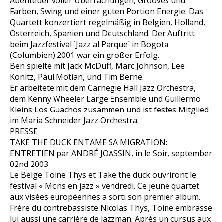
Abenteuer voller Überrachungen, Grooves und
Farben, Swing und einer guten Portion Energie. Das
Quartett konzertiert regelmäßig in Belgien, Holland,
Österreich, Spanien und Deutschland. Der Auftritt
beim Jazzfestival `Jazz al Parque´ in Bogota
(Columbien) 2001 war ein großer Erfolg.
Ben spielte mit Jack McDuff, Marc Johnson, Lee
Konitz, Paul Motian, und Tim Berne.
Er arbeitete mit dem Carnegie Hall Jazz Orchestra,
dem Kenny Wheeler Large Ensemble und Guillermo
Kleins Los Guachos zusammen und ist festes Mitglied
im Maria Schneider Jazz Orchestra.
PRESSE
TAKE THE DUCK ENTAME SA MIGRATION:
ENTRETIEN par ANDRÉ JOASSIN, in le Soir, september
02nd 2003
Le Belge Toine Thys et Take the duck ouvriront le
festival « Mons en jazz » vendredi. Ce jeune quartet
aux visées européennes a sorti son premier album.
Frère du contrebassiste Nicolas Thys, Toine embrasse
lui aussi une carrière de jazzman. Après un cursus aux