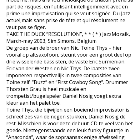
part de risques, en l’utilisant intelligemment avec en
prime une improvisation qui se veut soignée. Du Jazz
actuel,mais sans prise de tête et qui résolument ne
veut pas se figer.
TAKE THE DUCK “RESOLUTION”, * * ( * ) JazzMozaik,
March-may 2003, Sim Simons, Belgium
De groep van de broer van Nic, Toine Thys – hier
vooral op altsaxofoon, steunt voor een groot deel op
drie wisselende bassisten, de vaste Eric Surmenian,
Eric van der Westen en Nic Thys. De laatste twee
imponeren respectivelijk in twee composities van
Toine zelf: “Buzz” en “First Cowboy Song”. Drummer
Thorsten Grau is heel musicale en
trompetist/bugelspeler Daniel Nösig voegt extra
kleur aan het palet toe.
Toine Thys, die bijwijlen een boeiend improvisator is,
schreef zes van de negen stukken, Daniel Nösig de
rest. Misschien is voor deze debuut-CD te veel van het
goede. Niettegenstaande een leuk funky figuurtje in
“Anaconda”, waar de sopraansax enige afwisseling