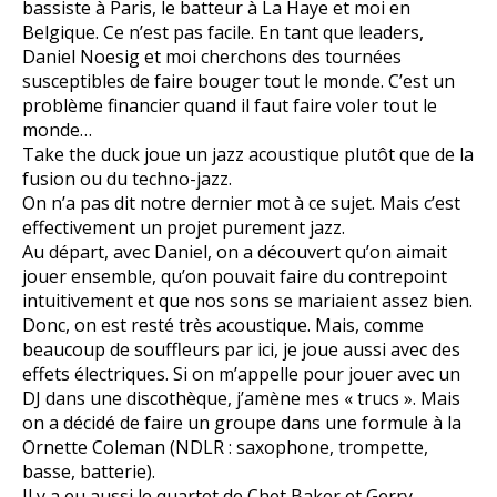
bassiste à Paris, le batteur à La Haye et moi en
Belgique. Ce n’est pas facile. En tant que leaders,
Daniel Noesig et moi cherchons des tournées
susceptibles de faire bouger tout le monde. C’est un
problème financier quand il faut faire voler tout le
monde…
Take the duck joue un jazz acoustique plutôt que de la
fusion ou du techno-jazz.
On n’a pas dit notre dernier mot à ce sujet. Mais c’est
effectivement un projet purement jazz.
Au départ, avec Daniel, on a découvert qu’on aimait
jouer ensemble, qu’on pouvait faire du contrepoint
intuitivement et que nos sons se mariaient assez bien.
Donc, on est resté très acoustique. Mais, comme
beaucoup de souffleurs par ici, je joue aussi avec des
effets électriques. Si on m’appelle pour jouer avec un
DJ dans une discothèque, j’amène mes « trucs ». Mais
on a décidé de faire un groupe dans une formule à la
Ornette Coleman (NDLR : saxophone, trompette,
basse, batterie).
Il y a eu aussi le quartet de Chet Baker et Gerry