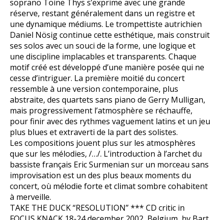
soprano Toine Thys s’exprime avec une grande
réserve, restant généralement dans un registre et
une dynamique médiums. Le trompettiste autrichien
Daniel Nösig continue cette esthétique, mais construit
ses solos avec un souci de la forme, une logique et
une discipline implacables et transparents. Chaque
motif créé est développé d’une manière posée qui ne
cesse d’intriguer. La première moitié du concert
ressemble à une version contemporaine, plus
abstraite, des quartets sans piano de Gerry Mulligan,
mais progressivement l’atmosphère se réchauffe,
pour finir avec des rythmes vaguement latins et un jeu
plus blues et extraverti de la part des solistes.
Les compositions jouent plus sur les atmosphères
que sur les mélodies, /…/. L’introduction à l’archet du
bassiste français Eric Surmenian sur un morceau sans
improvisation est un des plus beaux moments du
concert, où mélodie forte et climat sombre cohabitent
à merveille.
TAKE THE DUCK “RESOLUTION” *** CD critic in
FOCUS KNACK 18-24 december 2002, Belgium, by Bart