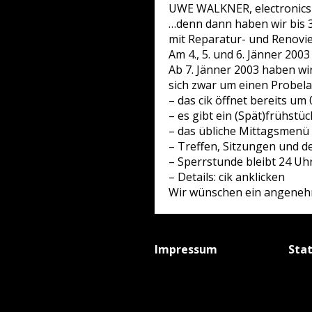
UWE WALKNER, electronics
…denn dann haben wir bis 3
mit Reparatur- und Renovie
Am 4., 5. und 6. Jänner 200
Ab 7. Jänner 2003 haben wir
sich zwar um einen Probelau
– das cik öffnet bereits um
– es gibt ein (Spät)frühst
– das übliche Mittagsmenü g
– Treffen, Sitzungen und de
– Sperrstunde bleibt 24 Uh
– Details: cik anklicken
Wir wünschen ein angenehm
Impressum
Sta