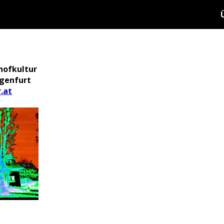
hofkultur
agenfurt
.at