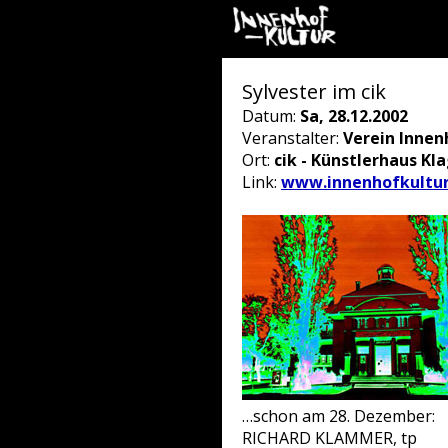
Sylvester im cik
Datum:
Sa, 28.12.2002
Veranstalter:
Verein Innen
Ort:
cik - Künstlerhaus Kl
Link:
www.innenhofkultur
…schon am 28. Dezember:
RICHARD KLAMMER, tp