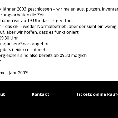
. Jänner 2003 geschlossen – wir malen aus, putzen, inventa
rungsarbeiten die Zeit.
3 haben wir ab 19 Uhr das cik geöffnet.
 – das cik – wieder Normalbetrieb, aber der sieht ein wenig
f, aber wir hoffen, dass es funktioniert:
 09.30 Uhr
ücks/Jausen/Snackangebot
ibt´s (leider) nicht mehr
rgleichen sind also bereits ab 09.30 möglich
r
es Jahr 2003!
tut
Kontakt
Tickets online kau