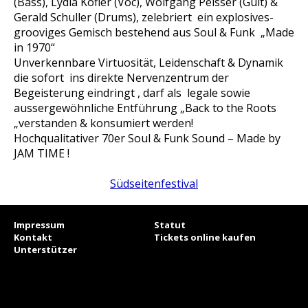
(Bass), Lydia Kofler (Voc), Wolfgang Peisser (Guit) &
Gerald Schuller (Drums), zelebriert ein explosives-
grooviges Gemisch bestehend aus Soul & Funk „Made
in 1970“
Unverkennbare Virtuosität, Leidenschaft & Dynamik
die sofort ins direkte Nervenzentrum der
Begeisterung eindringt , darf als legale sowie
aussergewöhnliche Entführung „Back to the Roots
„verstanden & konsumiert werden!
Hochqualitativer 70er Soul & Funk Sound – Made by
JAM TIME !
Südseitenfestival
Impressum
Statut
Kontakt
Tickets online kaufen
Unterstützer