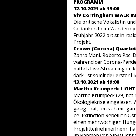
PROGRAMM
12.10.2021 ab 19:00
Viv Corringham
WALK IN
Die britische Vokalistin un
Gedanken beim Wandern prä
Frühjahr 2022
artist in res
Projekt.
Crown (Corona) Quarte
Zahra Mani, Roberto Paci 
während der Corona-Pandem
mittels Live-Streaming im 
dark
, ist somit der erster L
13.10.2021 ab 19:00
Martha Krumpeck
LIGHT
Martha Krumpeck (29) hat Mo
Ökologiekrise eingelesen. Wa
gelegt hat, um sich mit gan
bei Extinction Rebellion Öst
einen mehrwöchigen Hunger
ProjektteilnehmerInenn h
im Rahmen von Slow Light @