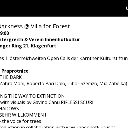
Darkness @ Villa for Forest
9:00
tergreith & Verein Innenhofkultur
ringer Ring 21, Klagenfurt
s 1. österreichweiten Open Calls der Kärntner Kulturstiftun
h
Praprotnice
 THE DARK
(Zahra Mani, Roberto Paci Dalò, Tibor Szemzò, Mia Zabel
TING THE WAY TO EXTINCTION
 with visuals by Gavino Canu RIFLESSI SCURI
 SHADOWS
 SEHR WILLKOMMEN !
the voice for trees
oduction in collaboration with www.innenhofkultur.at