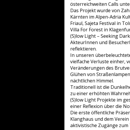
österreichweiten Calls un
Das Projekt wurde von Zahr
Kärnten im Alpen-Adria Kul
Friaul, Sajeta Festival in 
Villa For Forest in Klagenfur
(S)low Light – Seeking Darkn
AkteurInnen und BesucherI
reflektieren.
In unseren überbeleuchtete
vielfache Verluste einher,
Veränderungen des Brutver
Glühen von Straßenlampen 
nächtlichen Himmel.
Traditionell ist die Dunkel
zu einer erhöhten Wahrneh
(S)low Light Projekte im g
einer Reflexion über die No
Die erste öffentliche Präsen
Klanghaus und dem Verein I
aktivistische Zugänge zum 