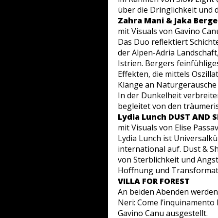
über die Dringlichkeit und 
Zahra Mani & Jaka Berge
mit Visuals von Gavino Can
Das Duo reflektiert Schich
der Alpen-Adria Landschaft
Istrien. Bergers feinfühli
Effekten, die mittels Oszi
Klänge an Naturgeräusche 
In der Dunkelheit verbreit
begleitet von den träumeri
Lydia Lunch
DUST AND 
mit Visuals von Elise Passa
Lydia Lunch ist Universalkü
international auf. Dust & S
von Sterblichkeit und Angs
Hoffnung und Transformati
VILLA FOR FOREST
An beiden Abenden werden e
Neri: Come l’inquinamento l
Gavino Canu ausgestellt.