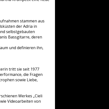
eldaufnahmen stammen aus
sküsten der Adria in
 und selbstgebauten
anis Bassgitarre, deren
aum und definieren ihn,
in tritt sie seit 1977
 Performance, die Fragen
trophen sowie Liebe,
rschienen Werkes „Cieli
sowie Videoarbeiten von