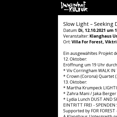
Slow Light – Seeking 
Datum:
Di, 12.10.2021 um 1
Veranstalter:
Klanghaus Un
Ort:
Villa For Forest, Vikt
Ein ausgewähltes Projekt de
12. Oktober:
Eröffnung um 19 Uhr durc
* Viv Corringham WALK IN
* Crown (Corona) Quartet 
13. Oktober:
* Martha Krumpeck LIGH
* Zahra Mani / Jaka Berger
* Lydia Lunch DUST AND
EINTRITT FREI - SPENDEN
Supported by FOR FOREST - 
A Klanghaus Untergreith pr