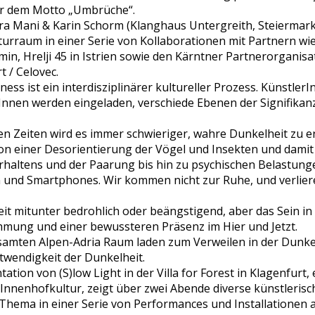
ter dem Motto „Umbrüche“.
a Mani & Karin Schorm (Klanghaus Untergreith, Steiermark) i
turraum in einer Serie von Kollaborationen mit Partnern wie
Tolmin, Hrelji 45 in Istrien sowie den Kärntner Partnerorgani
t / Celovec.
ess ist ein interdisziplinärer kultureller Prozess. KünstlerI
nnen werden eingeladen, verschiede Ebenen der Signifikanz
n Zeiten wird es immer schwieriger, wahre Dunkelheit zu e
 von einer Desorientierung der Vögel und Insekten und dami
haltens und der Paarung bis hin zu psychischen Belastunge
und Smartphones. Wir kommen nicht zur Ruhe, und verliere
heit mitunter bedrohlich oder beängstigend, aber das Sein in
mung und einer bewussteren Präsenz im Hier und Jetzt.
esamten Alpen-Adria Raum laden zum Verweilen in der Dunkel
twendigkeit der Dunkelheit.
tation von (S)low Light in der Villa for Forest in Klagenfurt
nnenhofkultur, zeigt über zwei Abende diverse künstlerisc
Thema in einer Serie von Performances und Installationen a