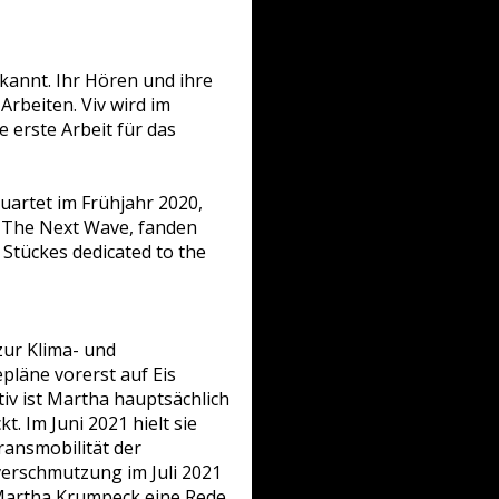
kannt. Ihr Hören und ihre
rbeiten. Viv wird im
re erste Arbeit für das
artet im Frühjahr 2020,
d
The Next Wave
, fanden
n Stückes
dedicated to the
zur Klima- und
epläne vorerst auf Eis
tiv ist Martha hauptsächlich
t. Im Juni 2021 hielt sie
ansmobilität der
erschmutzung im Juli 2021
d Martha Krumpeck eine Rede