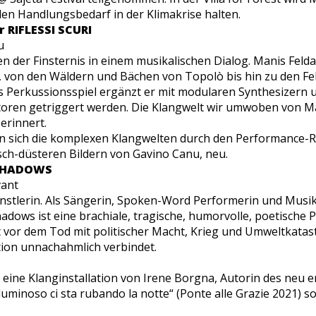
den Handlungsbedarf in der Klimakrise halten.
r
RIFLESSI SCURI
u
ten der Finsternis in einem musikalischen Dialog. Manis F
, von den Wäldern und Bächen von Topolò bis hin zu den Fel
ges Perkussionsspiel ergänzt er mit modularen Synthesizern
llatoren getriggert werden. Die Klangwelt wir umwoben von M
erinnert.
en sich die komplexen Klangwelten durch den Performance-R
sch-düsteren Bildern von Gavino Canu, neu.
SHADOWS
vant
nstlerin. Als Sängerin, Spoken-Word Performerin und Musiker
hadows ist eine brachiale, tragische, humorvolle, poetische
t vor dem Tod mit politischer Macht, Krieg und Umweltkatas
on unnachahmlich verbindet.
ine Klanginstallation von Irene Borgna, Autorin des neu e
uminoso ci sta rubando la notte“ (Ponte alle Grazie 2021) 