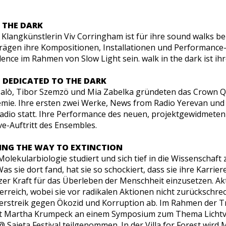
 THE DARK
d Klangkünstlerin Viv Corringham ist für ihre
sound walks
be
gen ihre Kompositionen, Installationen und Performance-A
idence
im Rahmen von Slow Light sein.
walk in the dark
ist ih
t
DEDICATED TO THE DARK
Dalò, Tibor Szemzö und Mia Zabelka gründeten das Crown Qu
ie. Ihre ersten zwei Werke,
News from Radio Yerevan
un
Radio statt. Ihre Performance des neuen, projektgewidmete
ive-Auftritt des Ensembles.
ING THE WAY TO EXTINCTION
lekularbiologie studiert und sich tief in die Wissenschaft 
s sie dort fand, hat sie so schockiert, dass sie ihre Karrier
zer Kraft für das Überleben der Menschheit einzusetzen. Ak
erreich, wobei sie vor radikalen Aktionen nicht zurückschreck
streik gegen Ökozid und Korruption ab. Im Rahmen der Tr
at Martha Krumpeck an einem Symposium zum Thema Lichtv
 Sajeta Festival teilgenommen. In der Villa for Forest wir