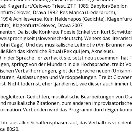
te); Klagenfurt/Celovec-Triest, ZTT 1985; Babylon/Babilon
nfurt/Celovec, Drava 1992; Pes Marica (Liederbruch),
1994; Achillesverse. Kein Heldenepos (Gedichte), Klagenfurt
chte); Klagenfurt/Celovec, Drava 2007.
menten. Da ist die Konkrete Poesie (Enkel von Kurt Schwitte
Zweisprachigkeit (slowenisch/deutsch). Weiters das literarisc
s John Cage). Und das musikalische Leitmotiv (Am Brunnen v
ießlich das kirchliche Ritual (Rek qui jem, Akne:eus).
d in der Sprache , er zerhackt sie, setzt neu zusammen, hat 
n, springt von der Mundart in die Hochsprache, treibt Vol
ischen Verballhornungen, gibt der Sprache neuen (Un)sinn 
uren, Auslassungen und Verdoppelungen. Treibt Clowneri
nst. Nicht todernst, eher ,jandlernst, wie dieser auch immer 
begleiteten Gedichten, musikalische Bearbeitungen von Os
nd musikalische Zitationen, zum anderen improvisatorisch
zzformation. Verbunden wird das Programm durch Eigenkomp
te aus allen Schaffensphasen auf, das Verhältnis von deu
a. 80:20.