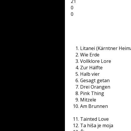
21
0
0
Litanei (Kärntner Heima
Wie Erde
Vollklore Lore
Zur Hälfte
Halb vier
Gesagt getan
Drei Orangen
Pink Thing
Mitzele
Am Brunnen
Tainted Love
Ta hiša je moja