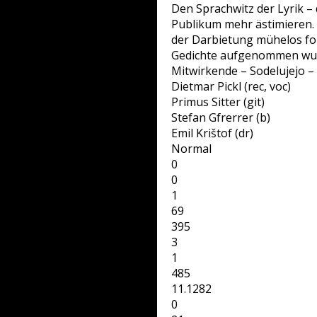
Den Sprachwitz der Lyrik –
Publikum mehr ästimieren.
der Darbietung mühelos fo
Gedichte aufgenommen wurde
Mitwirkende – Sodelujejo – 
Dietmar Pickl (rec, voc)
Primus Sitter (git)
Stefan Gfrerrer (b)
Emil Krištof (dr)
Normal
0
0
1
69
395
3
1
485
11.1282
0