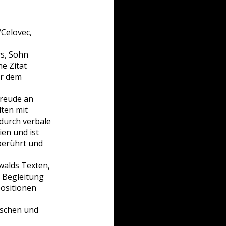
/Celovec,
rs, Sohn
he Zitat
or dem
Freude an
ten mit
durch verbale
en und ist
berührt und
walds Texten,
e Begleitung
ositionen
tschen und