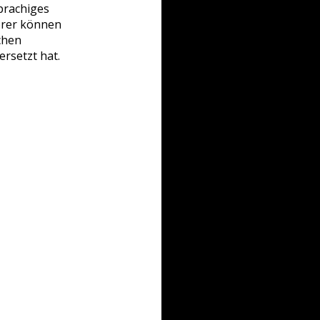
prachiges
örer können
chen
rsetzt hat.