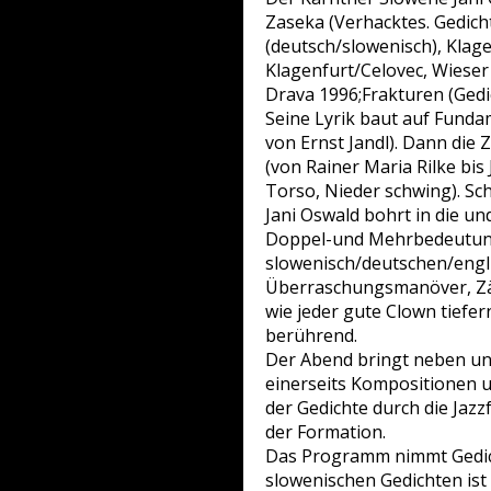
Zaseka (Verhacktes. Gedich
(deutsch/slowenisch), Klage
Klagenfurt/Celovec, Wieser 
Drava 1996;Frakturen (Gedi
Seine Lyrik baut auf Funda
von Ernst Jandl). Dann die 
(von Rainer Maria Rilke bi
Torso, Nieder schwing). Schl
Jani Oswald bohrt in die un
Doppel-und Mehrbedeutunge
slowenisch/deutschen/engl
Überraschungsmanöver, Zäs
wie jeder gute Clown tiefer
berührend.
Der Abend bringt neben un
einerseits Kompositionen u
der Gedichte durch die Ja
der Formation.
Das Programm nimmt Gedich
slowenischen Gedichten ist c