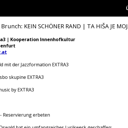
 Brunch: KEIN SCHÖNER RAND | TA HIŠA JE MOJ
ra3 | Kooperation Innenhofkultur
genfurt
.at
ald mit der Jazzformation EXTRA3
lasbo skupine EXTRA3
 music by EXTRA3
 - Reservierung erbeten
Oswald hat ein umfangreiches Lyrikwerk geschaffen: