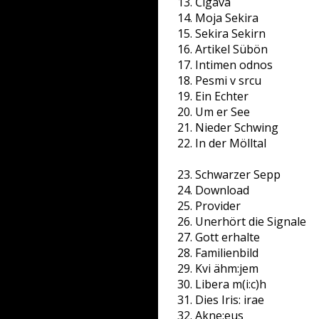
Čigava
Moja Sekira
Sekira Sekirn
Artikel Sübön
Intimen odnos
Pesmi v srcu
Ein Echter
Um er See
Nieder Schwing
In der Mölltal
Schwarzer Sepp
Download
Provider
Unerhört die Signale
Gott erhalte
Familienbild
Kvi ähm:jem
Libera m(i:c)h
Dies Iris: irae
Akne:eus