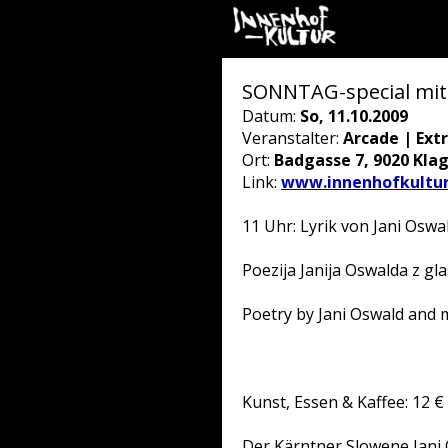
SONNTAG-special mit
Datum:
So, 11.10.2009
Veranstalter:
Arcade | Ext
Ort:
Badgasse 7, 9020 Kla
Link:
www.innenhofkultur
11 Uhr: Lyrik von Jani Osw
Poezija Janija Oswalda z g
Poetry by Jani Oswald and
Kunst, Essen & Kaffee: 12 €
Der Kärntner Slowene Jani 