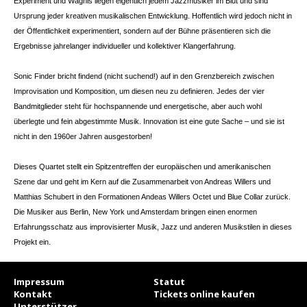
Experiment und Wagnis liegen eigentlich jedem Jazzmusiker im Blut und sind
Ursprung jeder kreativen musikalischen Entwicklung. Hoffentlich wird jedoch nicht in
der Öffentlichkeit experimentiert, sondern auf der Bühne präsentieren sich die
Ergebnisse jahrelanger individueller und kollektiver Klangerfahrung.
Sonic Finder bricht findend (nicht suchend!) auf in den Grenzbereich zwischen
Improvisation und Komposition, um diesen neu zu definieren. Jedes der vier
Bandmitglieder steht für hochspannende und energetische, aber auch wohl
überlegte und fein abgestimmte Musik. Innovation ist eine gute Sache – und sie ist
nicht in den 1960er Jahren ausgestorben!
Dieses Quartet stellt ein Spitzentreffen der europäischen und amerikanischen
Szene dar und geht im Kern auf die Zusammenarbeit von Andreas Willers und
Matthias Schubert in den Formationen Andeas Willers Octet und Blue Collar zurück.
Die Musiker aus Berlin, New York und Amsterdam bringen einen enormen
Erfahrungsschatz aus improvisierter Musik, Jazz und anderen Musikstilen in dieses
Projekt ein.
Impressum
Statut
Kontakt
Tickets online kaufen
Unterstützer