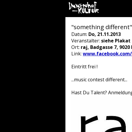
"something different" 
Datum:
Do, 21.11.2013
Veranstalter:
siehe Plakat
Ort:
raj, Badgasse 7, 9020 
Link:
www.facebook.com/s
Eintritt frei !
...music contest different...
Hast Du Talent? Anmeldung