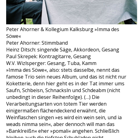
Peter Ahorner & Kollegium Kalksburg »Imma des
Söwe«
Peter Ahorner: Stimmband
Heinz Ditsch: singende Säge, Akkordeon, Gesang
Paul Skrepek: Kontragitarre, Gesang
W.V. Wizlsperger: Gesang, Tuba, Kamm
»Imma des Söwe«, also: stets dasselbe, nennt das
famose Trio sein neues Album, und das ist nicht nur
Koketterie, denn hier geht es in der Tat immer ums
Saufn, Schbeisn, Schnacksln und Schdeabm (nicht
unbedingt in dieser Reihenfolge). (…) Die
Verarbeitungsarten von totem Tier werden
einigermaßen flächendeckend erwähnt, die
Weinflaschen singen »es wird ein wein sein, und ia
weads nimma sein«, aber dennoch will man das
»Banklreißn« eher »pomali« angehen. Schließlich
bleiben auch die tiefsten Schubladen nicht