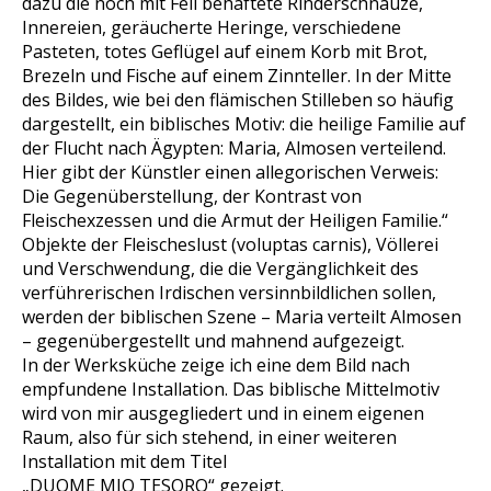
dazu die noch mit Fell behaftete Rinderschnauze,
Innereien, geräucherte Heringe, verschiedene
Pasteten, totes Geflügel auf einem Korb mit Brot,
Brezeln und Fische auf einem Zinnteller. In der Mitte
des Bildes, wie bei den flämischen Stilleben so häufig
dargestellt, ein biblisches Motiv: die heilige Familie auf
der Flucht nach Ägypten: Maria, Almosen verteilend.
Hier gibt der Künstler einen allegorischen Verweis:
Die Gegenüberstellung, der Kontrast von
Fleischexzessen und die Armut der Heiligen Familie.“
Objekte der Fleischeslust (voluptas carnis), Völlerei
und Verschwendung, die die Vergänglichkeit des
verführerischen Irdischen versinnbildlichen sollen,
werden der biblischen Szene – Maria verteilt Almosen
– gegenübergestellt und mahnend aufgezeigt.
In der Werksküche zeige ich eine dem Bild nach
empfundene Installation. Das biblische Mittelmotiv
wird von mir ausgegliedert und in einem eigenen
Raum, also für sich stehend, in einer weiteren
Installation mit dem Titel
„DUOME MIO TESORO“ gezeigt.