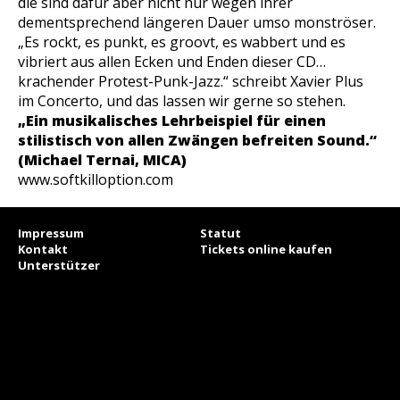
die sind dafür aber nicht nur wegen ihrer
dementsprechend längeren Dauer umso monströser.
„Es rockt, es punkt, es groovt, es wabbert und es
vibriert aus allen Ecken und Enden dieser CD…
krachender Protest-Punk-Jazz.“ schreibt Xavier Plus
im Concerto, und das lassen wir gerne so stehen.
„Ein musikalisches Lehrbeispiel für einen
stilistisch von allen Zwängen befreiten Sound.“
(Michael Ternai, MICA)
www.softkilloption.com
Impressum
Statut
Kontakt
Tickets online kaufen
Unterstützer