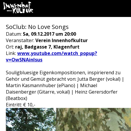
SoClub: No Love Songs
Datum:
Sa, 09.12.2017 um 20:00
Veranstalter:
Verein Innenhofkultur
Ort:
raj, Badgasse 7, Klagenfurt
Link:
www.youtube.com/watch_popup?
v=OwSNAinIsus
Souligbluesige Eigenkompositionen, inspirierend zu
Gehör und Gemüt gebracht von: Jutta Berger (vokal) |
Martin Kasmannhuber (ePiano) | Michael
Daisenberger (Gitarre, vokal) | Heinz Gerersdorfer
(Beatbox)
Eintritt: € 10,-