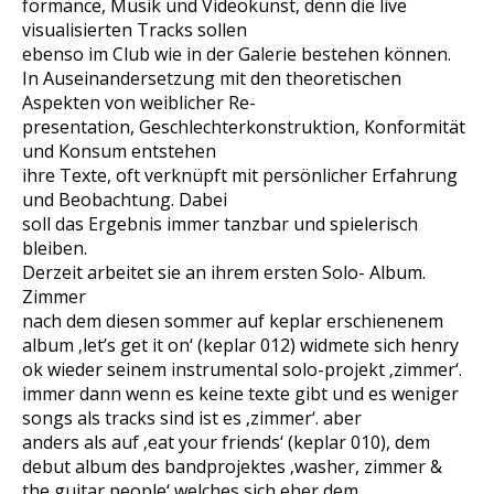
formance, Musik und Videokunst, denn die live
visualisierten Tracks sollen
ebenso im Club wie in der Galerie bestehen können.
In Auseinandersetzung mit den theoretischen
Aspekten von weiblicher Re-
presentation, Geschlechterkonstruktion, Konformität
und Konsum entstehen
ihre Texte, oft verknüpft mit persönlicher Erfahrung
und Beobachtung. Dabei
soll das Ergebnis immer tanzbar und spielerisch
bleiben.
Derzeit arbeitet sie an ihrem ersten Solo- Album.
Zimmer
nach dem diesen sommer auf keplar erschienenem
album ‚let’s get it on‘ (keplar 012) widmete sich henry
ok wieder seinem instrumental solo-projekt ‚zimmer‘.
immer dann wenn es keine texte gibt und es weniger
songs als tracks sind ist es ‚zimmer‘. aber
anders als auf ‚eat your friends‘ (keplar 010), dem
debut album des bandprojektes ‚washer, zimmer &
the guitar people‘ welches sich eher dem