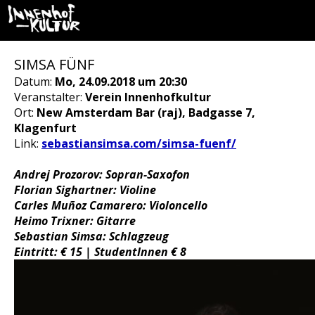
SIMSA FÜNF
Datum:
Mo, 24.09.2018 um 20:30
Veranstalter:
Verein Innenhofkultur
Ort:
New Amsterdam Bar (raj), Badgasse 7,
Klagenfurt
Link:
sebastiansimsa.com/simsa-fuenf/
Andrej Prozorov: Sopran-Saxofon
Florian Sighartner: Violine
Carles Muñoz Camarero: Violoncello
Heimo Trixner: Gitarre
Sebastian Simsa: Schlagzeug
Eintritt: € 15 | StudentInnen € 8