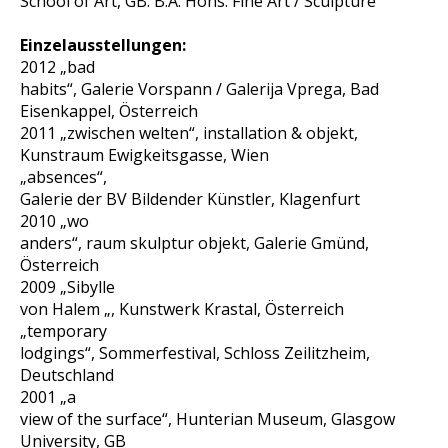
School of Art, GB. B.A. Hons.
Fine Art / Sculpture
Einzelausstellungen:
2012 „bad
habits“, Galerie Vorspann / Galerija Vprega, Bad
Eisenkappel, Österreich
2011 „zwischen welten“, installation & objekt,
Kunstraum Ewigkeitsgasse, Wien
„absences“,
Galerie der BV Bildender Künstler, Klagenfurt
2010 „wo
anders“, raum skulptur objekt, Galerie Gmünd,
Österreich
2009 „Sibylle
von Halem „, Kunstwerk Krastal, Österreich
„temporary
lodgings“, Sommerfestival, Schloss Zeilitzheim,
Deutschland
2001 „a
view of the surface“, Hunterian Museum, Glasgow
University, GB