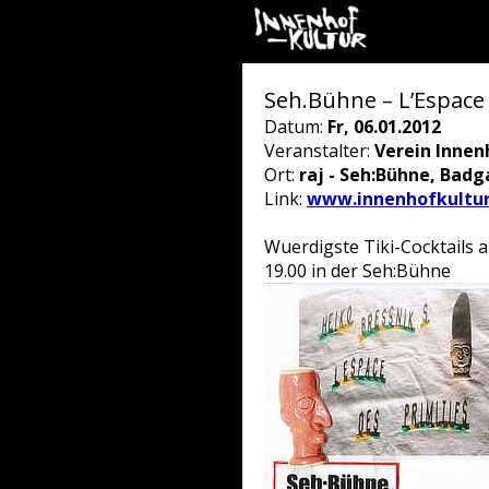
Seh.Bühne – L’Espace 
Datum:
Fr, 06.01.2012
Veranstalter:
Verein Innen
Ort:
raj - Seh:Bühne, Badg
Link:
www.innenhofkultur
Wuerdigste Tiki-Cocktails 
19.00 in der Seh:Bühne