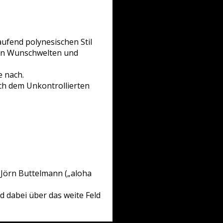
ufend polynesischen Stil
chen Wunschwelten und
e nach.
ch dem Unkontrollierten
“ Jörn Buttelmann („aloha
nd dabei über das weite Feld