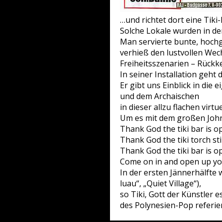
…und richtet dort eine Tiki-
Solche Lokale wurden in d
Man servierte bunte, hochg
verhieß den lustvollen Wec
Freiheitsszenarien – Rückke
In seiner Installation geht
Er gibt uns Einblick in di
und dem Archaischen
in dieser allzu flachen virtu
Um es mit dem großen John
Thank God the tiki bar is o
Thank God the tiki torch sti
Thank God the tiki bar is o
Come on in and open up y
In der ersten Jännerhälfte 
luau“, „Quiet Village“),
so Tiki, Gott der Künstler 
des Polynesien-Pop referie