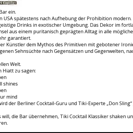
Bar ein.
en USA spätestens nach Aufhebung der Prohibition modern.
eistige Drinks in exotischer Umgebung. Das Dekor im fortla
hsel aus einem puritanisch geprägten Alltag in alle mögli
hr garantiert.
 der Künstler dem Mythos des Primitiven mit gebotener Ironi
e eigenen Sehnsüchte nach Gegensätzen und Gegenwelten, na
ellen Welt.
 Hiatt zu sagen:
pen
ll shines
pen
our mind
wird der Berliner Cocktail-Guru und Tiki-Experte „Don Sling
es will, die Bar übernehmen, Tiki Cocktail Klassiker shaken u
ren.