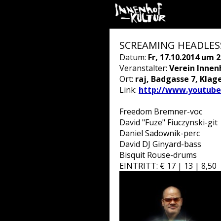
SCREAMING HEADLES
Datum:
Fr, 17.10.2014 um 2
Veranstalter:
Verein Innen
Ort:
raj, Badgasse 7, Klag
Link:
http://www.youtub
Freedom Bremner-voc
David "Fuze" Fiuczynski-git
Daniel Sadownik-perc
David DJ Ginyard-bass
Bisquit Rouse-drums
EINTRITT: € 17 | 13 | 8,50