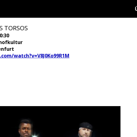
S TORSOS
0:30
hofkultur
enfurt
e.com/watch?v=V8J0Ko99R1M