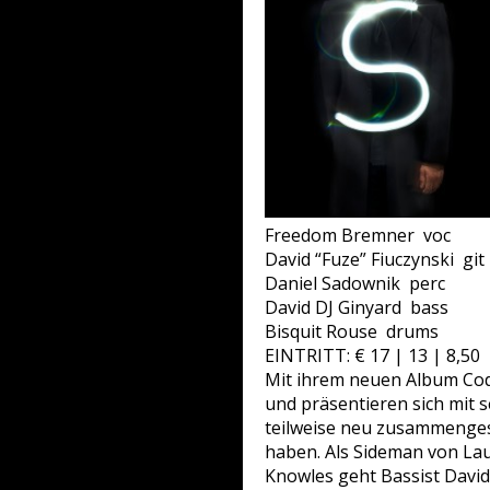
Freedom Bremner ­ voc
David “Fuze” Fiuczynski ­ git
Daniel Sadownik ­ perc
David DJ Ginyard ­ bass
Bisquit Rouse ­ drums
EINTRITT: € 17 | 13 | 8,50
Mit ihrem neuen Album Cod
und präsentieren sich mit 
teilweise neu zusammengest
haben. Als Sideman von Lau
Knowles geht Bassist David