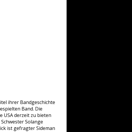
tel ihrer Bandgeschichte
espielten Band. Die
e USA derzeit zu bieten
s Schwester Solange
ick ist gefragter Sideman