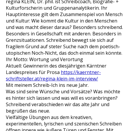
regina KLEIN, Dr. phil. ist Schreibcoach, Biografie- +
Kulturforscherin und Gruppenanalytikerin. Ihr
Hauptinteresse gilt dem Zusammenspiel von Mensch
und Kultur:
Wie
kommt die Kultur in den Menschen
und
was
macht dieser daraus? Besonders schreibend.
Besonders in Gesellschaft mit anderen. Besonders in
Grenzsituationen. Schreibend bewegt sie sich auf
fragilem Grund auf steter Suche nach dem poetisch-
utopischen
Noch-Nicht
, das doch einmal sein könnte.
Ihr Motto: Wortung und Verortung
Aktuell: Gewinnerin des diesjährigen Kärntner
Landespreises für Prosa
https://kaerntner-
schriftsteller.at/regina-klein-im-interview/
Mit meinem Schreib-Ich ins neue Jahr.
Was sind seine Wünsche und Vorsätze? Was möchte
es hinter sich lassen und was will es voranbringen?
Schreibend verabschieden wir das alte Jahr und
begrüßen das neue.
Vielfältige Übungen aus dem kreativen,
experimentellen, lyrischen und szenischen Schreiben
öffnen innere wie äußere Türen und Fenster. Mit