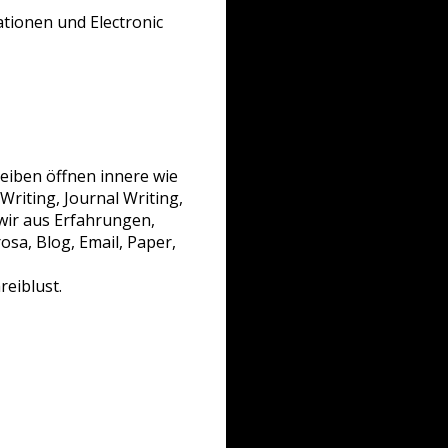
io­nen und Electronic
reiben öffnen innere wie
riting, Journal Writing,
 wir aus Erfahrungen,
sa, Blog, Email, Paper,
reiblust.