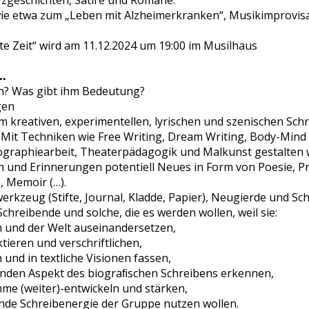
rzgeschichten, Satire und Romane.
wie etwa zum „Leben mit Alzheimerkranken“, Musikimprovisat
te Zeit“ wird am 11.12.2024 um 19:00 im Musilhaus
…
on? Was gibt ihm Bedeutung?
gen
m kreativen, experimentellen, lyrischen und szenischen Sch
Mit Techniken wie Free Writing, Dream Writing, Body-Mind W
 Biographiearbeit, Theaterpädagogik und Malkunst gestalten
 und Erinnerungen potentiell Neues in Form von Poesie, Pro
, Memoir (…).
rkzeug (Stifte, Journal, Kladde, Papier), Neugierde und Sch
Schreibende und solche, die es werden wollen, weil sie:
ch und der Welt auseinandersetzen,
tieren und verschriftlichen,
und in textliche Visionen fassen,
nden Aspekt des biograﬁschen Schreibens erkennen,
imme
(weiter)-entwickeln und stärken,
nde Schreibenergie der Gruppe nutzen wollen.