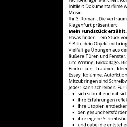
Fachbeiträge, Märchen, Ku
Initiiert Dokumentarfilme 
Music.
Ihr 3. Roman „Die verträum
Klagenfurt präsentiert.
Mein Fundstück erzählt
Etwas finden – ein Stück v
* Bitte dein Objekt mitbrin
Vielfältige Übungen aus de
äußere Türen und Fenster. 
Life Writing, Bildcollage,
Eindrücken, Träumen, Ideen
Essay, Kolumne, Autofiction
Mitzubringen sind Schreibwe
Jede/r kann schreiben. Für 
sich schreibend mit si
ihre Erfahrungen reflek
ihre Utopien entdecken 
den gesundheitsförder
ihre eigene
Schreibst
und dabei die entstehe