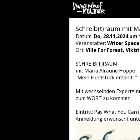
Schreib(t)raum mit Ma
Datum:
Do, 28.11.2024 um 
Veranstalter:
Writer Space
Ort:
Villa For Forest, Vikt
SCHREIB(T)RAUM
mit Maria Alraune Hoppe
"Mein Fundstück erzählt..."
Mit wechselnden Expert*in
zum WORT zu kommen.
Eintritt: Pay What You Can
Anmeldung erwünscht unte