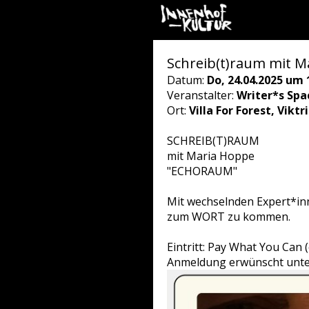
Schreib(t)raum mit Ma
Datum:
Do, 24.04.2025 um 
Veranstalter:
Writer*s Spa
Ort:
Villa For Forest, Vikt
SCHREIB(T)RAUM
mit Maria Hoppe
"ECHORAUM"
Mit wechselnden Expert*in
zum WORT zu kommen.
Eintritt: Pay What You Can
Anmeldung erwünscht unte