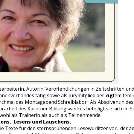
arbeiterin, Autorin. Veröffentlichungen in Zeitschriften un
innenverbandes tätig sowie als Jurymitglied der
≠ig
fem femin
nchmal das Montagabend Schreiblabor. Als Absolventin de
urarbeit
des Kärntner Bildungswerkes beteiligt sie sich im S
wohl als Trainerin als auch als Teilnehmende.
bens, Lesens und Lauschens.
ie Texte für den
sternsprühenden Lesewurlitzer
vor, der am