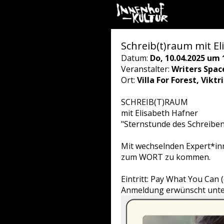
Schreib(t)raum mit Eli
Datum:
Do, 10.04.2025 um 
Veranstalter:
Writers Spac
Ort:
Villa For Forest, Vikt
SCHREIB(T)RAUM
mit Elisabeth Hafner
"Sternstunde des Schreibe
Mit wechselnden Expert*in
zum WORT zu kommen.
Eintritt: Pay What You Can
Anmeldung erwünscht unte