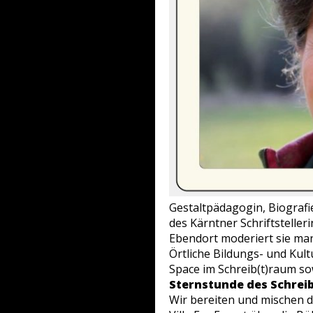
Gestaltpädagogin, Biografie
des Kärntner Schriftsteller
Ebendort moderiert sie ma
Örtliche Bildungs- und Kult
Space im Schreib(t)raum so
Sternstunde des Schrei
Wir bereiten und mischen d