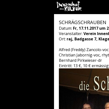
SCHRÄGSCHRAUBEN
Datum:
Fr, 17.11.2017 um 2
Veranstalter:
Verein Innen
Ort:
raj, Badgasse 7, Klag
Alfred (Freddy) Zancolo-vo
Christian Jabornig-voc, rhy
Bernhard Pirkwieser-dr
Eintritt: 13 €, 10 € ermäss