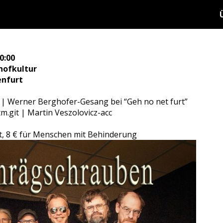
0:00
hofkultur
enfurt
c | Werner Berghofer-Gesang bei “Geh no net furt”
tm.git | Martin Veszolovicz-acc
igt, 8 € für Menschen mit Behinderung