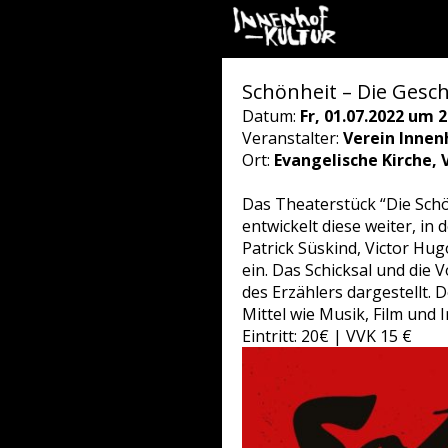
Schönheit – Die Gesch
Datum:
Fr, 01.07.2022 um 2
Veranstalter:
Verein Innen
Ort:
Evangelische Kirche, V
Das Theaterstück “Die Schö
entwickelt diese weiter, in 
Patrick Süskind, Victor Hug
ein. Das Schicksal und die
des Erzählers dargestellt.
Mittel wie Musik, Film und 
Eintritt: 20€ | VVK 15 €