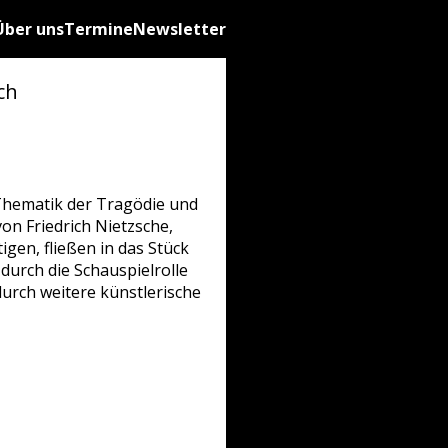
Über uns
Termine
Newsletter
ch
 Thematik der Tragödie und
von Friedrich Nietzsche,
igen, fließen in das Stück
durch die Schauspielrolle
durch weitere künstlerische