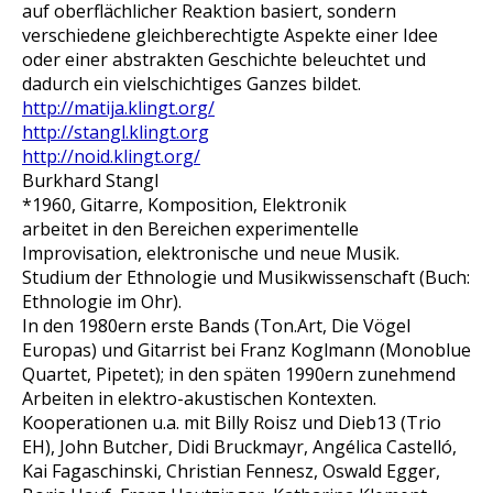
auf oberflächlicher Reaktion basiert, sondern
verschiedene gleichberechtigte Aspekte einer Idee
oder einer abstrakten Geschichte beleuchtet und
dadurch ein vielschichtiges Ganzes bildet.
http://matija.klingt.org/
http://stangl.klingt.org
http://noid.klingt.org/
Burkhard Stangl
*1960, Gitarre, Komposition, Elektronik
arbeitet in den Bereichen experimentelle
Improvisation, elektronische und neue Musik.
Studium der Ethnologie und Musikwissenschaft (Buch:
Ethnologie im Ohr).
In den 1980ern erste Bands (Ton.Art, Die Vögel
Europas) und Gitarrist bei Franz Koglmann (Monoblue
Quartet, Pipetet); in den späten 1990ern zunehmend
Arbeiten in elektro-akustischen Kontexten.
Kooperationen u.a. mit Billy Roisz und Dieb13 (Trio
EH), John Butcher, Didi Bruckmayr, Angélica Castelló,
Kai Fagaschinski, Christian Fennesz, Oswald Egger,