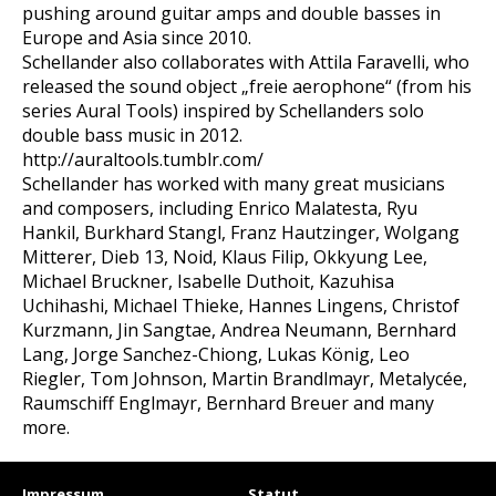
pushing around guitar amps and double basses in
Europe and Asia since 2010.
Schellander also collaborates with Attila Faravelli, who
released the sound object „freie aerophone“ (from his
series Aural Tools) inspired by Schellanders solo
double bass music in 2012.
http://auraltools.tumblr.com/
Schellander has worked with many great musicians
and composers, including Enrico Malatesta, Ryu
Hankil, Burkhard Stangl, Franz Hautzinger, Wolgang
Mitterer, Dieb 13, Noid, Klaus Filip, Okkyung Lee,
Michael Bruckner, Isabelle Duthoit, Kazuhisa
Uchihashi, Michael Thieke, Hannes Lingens, Christof
Kurzmann, Jin Sangtae, Andrea Neumann, Bernhard
Lang, Jorge Sanchez-Chiong, Lukas König, Leo
Riegler, Tom Johnson, Martin Brandlmayr, Metalycée,
Raumschiff Englmayr, Bernhard Breuer and many
more.
Impressum
Statut