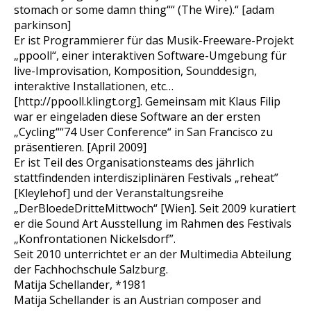
stomach or some damn thing““ (The Wire).“ [adam
parkinson]
Er ist Programmierer für das Musik-Freeware-Projekt
„ppooll“, einer interaktiven Software-Umgebung für
live-Improvisation, Komposition, Sounddesign,
interaktive Installationen, etc…
[http://ppooll.klingt.org]. Gemeinsam mit Klaus Filip
war er eingeladen diese Software an der ersten
„Cycling““74 User Conference“ in San Francisco zu
präsentieren. [April 2009]
Er ist Teil des Organisationsteams des jährlich
stattfindenden interdisziplinären Festivals „reheat”
[Kleylehof] und der Veranstaltungsreihe
„DerBloedeDritteMittwoch“ [Wien]. Seit 2009 kuratiert
er die Sound Art Ausstellung im Rahmen des Festivals
„Konfrontationen Nickelsdorf”.
Seit 2010 unterrichtet er an der Multimedia Abteilung
der Fachhochschule Salzburg.
Matija Schellander, *1981
Matija Schellander is an Austrian composer and