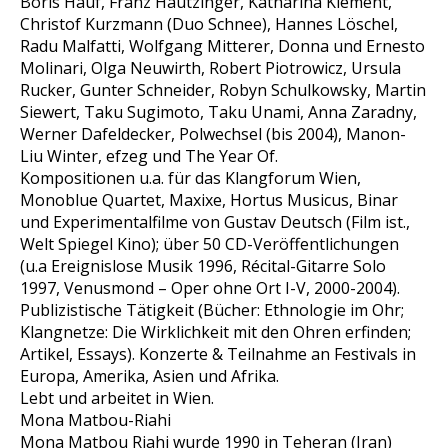
Boris Hauf, Franz Hautzinger, Katharina Klement,
Christof Kurzmann (Duo Schnee), Hannes Löschel,
Radu Malfatti, Wolfgang Mitterer, Donna und Ernesto
Molinari, Olga Neuwirth, Robert Piotrowicz, Ursula
Rucker, Gunter Schneider, Robyn Schulkowsky, Martin
Siewert, Taku Sugimoto, Taku Unami, Anna Zaradny,
Werner Dafeldecker, Polwechsel (bis 2004), Manon-
Liu Winter, efzeg und The Year Of.
Kompositionen u.a. für das Klangforum Wien,
Monoblue Quartet, Maxixe, Hortus Musicus, Binar
und Experimentalfilme von Gustav Deutsch (Film ist.,
Welt Spiegel Kino); über 50 CD-Veröffentlichungen
(u.a Ereignislose Musik 1996, Récital-Gitarre Solo
1997, Venusmond – Oper ohne Ort I-V, 2000-2004).
Publizistische Tätigkeit (Bücher: Ethnologie im Ohr;
Klangnetze: Die Wirklichkeit mit den Ohren erfinden;
Artikel, Essays). Konzerte & Teilnahme an Festivals in
Europa, Amerika, Asien und Afrika.
Lebt und arbeitet in Wien.
Mona Matbou-Riahi
Mona Matbou Riahi wurde 1990 in Teheran (Iran)