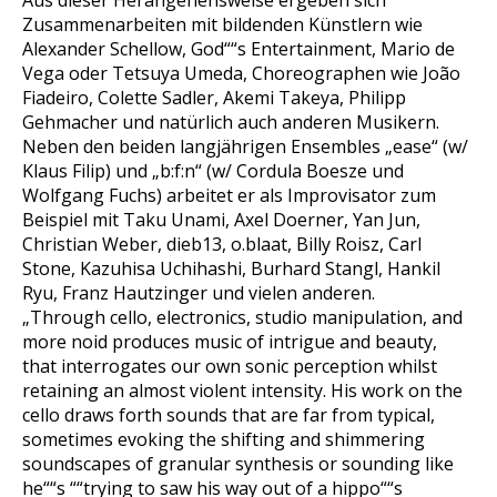
Aus dieser Herangehensweise ergeben sich
Zusammenarbeiten mit bildenden Künstlern wie
Alexander Schellow, God““s Entertainment, Mario de
Vega oder Tetsuya Umeda, Choreographen wie João
Fiadeiro, Colette Sadler, Akemi Takeya, Philipp
Gehmacher und natürlich auch anderen Musikern.
Neben den beiden langjährigen Ensembles „ease“ (w/
Klaus Filip) und „b:f:n“ (w/ Cordula Boesze und
Wolfgang Fuchs) arbeitet er als Improvisator zum
Beispiel mit Taku Unami, Axel Doerner, Yan Jun,
Christian Weber, dieb13, o.blaat, Billy Roisz, Carl
Stone, Kazuhisa Uchihashi, Burhard Stangl, Hankil
Ryu, Franz Hautzinger und vielen anderen.
„Through cello, electronics, studio manipulation, and
more noid produces music of intrigue and beauty,
that interrogates our own sonic perception whilst
retaining an almost violent intensity. His work on the
cello draws forth sounds that are far from typical,
sometimes evoking the shifting and shimmering
soundscapes of granular synthesis or sounding like
he““s ““trying to saw his way out of a hippo““s