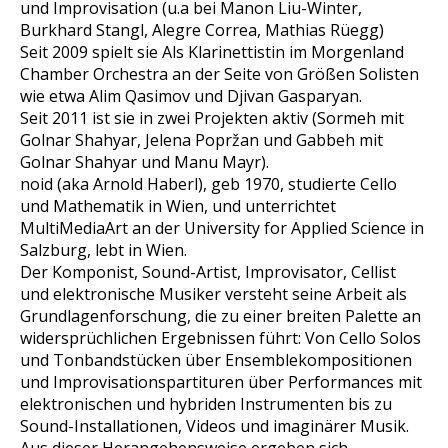
und Improvisation (u.a bei Manon Liu-Winter,
Burkhard Stangl, Alegre Correa, Mathias Rüegg)
Seit 2009 spielt sie Als Klarinettistin im Morgenland
Chamber Orchestra an der Seite von Größen Solisten
wie etwa Alim Qasimov und Djivan Gasparyan.
Seit 2011 ist sie in zwei Projekten aktiv (Sormeh mit
Golnar Shahyar, Jelena Popržan und Gabbeh mit
Golnar Shahyar und Manu Mayr).
noid (aka Arnold Haberl), geb 1970, studierte Cello
und Mathematik in Wien, und unterrichtet
MultiMediaArt an der University for Applied Science in
Salzburg, lebt in Wien.
Der Komponist, Sound-Artist, Improvisator, Cellist
und elektronische Musiker versteht seine Arbeit als
Grundlagenforschung, die zu einer breiten Palette an
widersprüchlichen Ergebnissen führt: Von Cello Solos
und Tonbandstücken über Ensemblekompositionen
und Improvisationspartituren über Performances mit
elektronischen und hybriden Instrumenten bis zu
Sound-Installationen, Videos und imaginärer Musik.