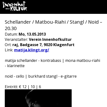
Schellander / Matbou-Riahi / Stangl / Noid –
20.30
Datum:
Mo, 13.05.2013
Veranstalter:
Verein Innenhofkultur
Ort:
raj, Badgasse 7, 9020 Klagenfurt
Link:
matija.klingt.org/
matija schellander - kontrabass | mona matbou-riahi
- klarinette
noid - cello | burkhard stangl - e-gitarre
Eintritt: € 12 | 10 | 6