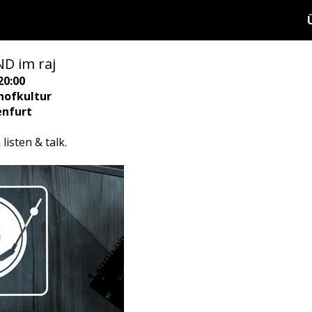
 im raj
20:00
hofkultur
enfurt
listen & talk.