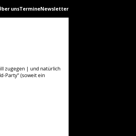
Über uns
Termine
Newsletter
ill zugegen | und natürlich
ld-Party" (soweit ein