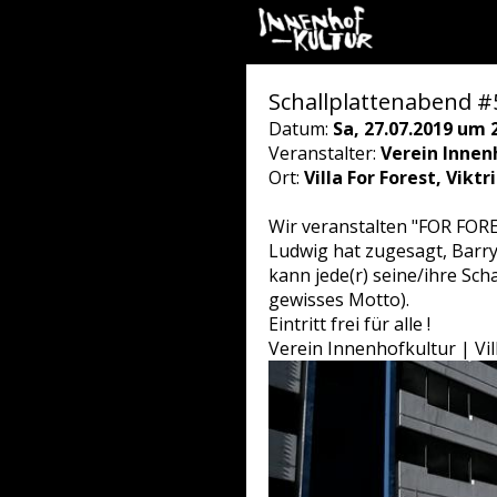
Schallplattenabend #5
Datum:
Sa, 27.07.2019 um 
Veranstalter:
Verein Innen
Ort:
Villa For Forest, Vikt
Wir veranstalten "FOR FORES
Ludwig hat zugesagt, Barry 
kann jede(r) seine/ihre Scha
gewisses Motto).
Eintritt frei für alle !
Verein Innenhofkultur | Vi