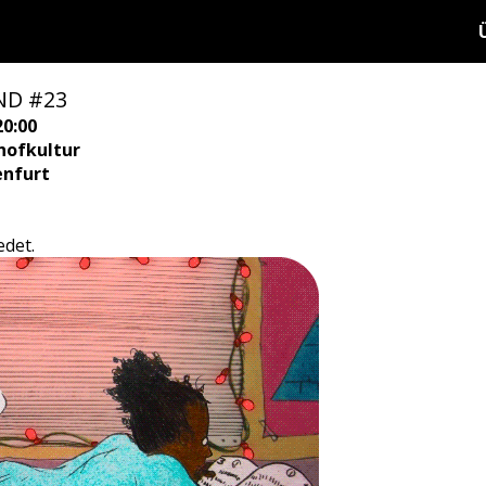
ND #23
20:00
hofkultur
enfurt
edet.