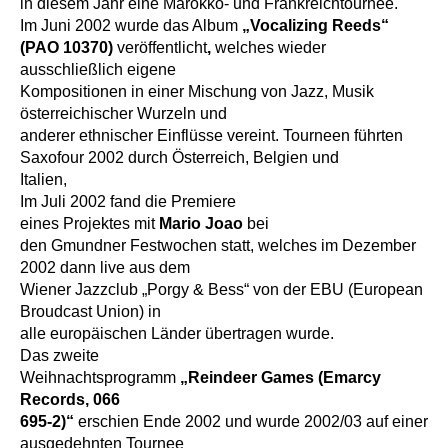
in diesem Jahr eine Marokko- und Frankreichtournee.
Im Juni 2002 wurde das Album
„Vocalizing Reeds“
(PAO 10370)
veröffentlicht
,
welches wieder
ausschließlich eigene
Kompositionen in einer Mischung von Jazz, Musik
österreichischer Wurzeln und
anderer ethnischer Einflüsse vereint. Tourneen führten
Saxofour 2002 durch Österreich, Belgien und
Italien,
Im Juli 2002 fand die Premiere
eines Projektes mit
Mario Joao
bei
den Gmundner Festwochen statt, welches im Dezember
2002 dann live aus dem
Wiener Jazzclub „Porgy & Bess“ von der EBU (European
Broudcast Union) in
alle europäischen Länder übertragen wurde.
Das zweite
Weihnachtsprogramm
„Reindeer Games (Emarcy
Records, 066
695-2)“
erschien Ende 2002 und wurde 2002/03 auf einer
ausgedehnten Tournee