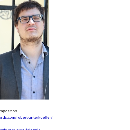
omposition
ords.com/robert-unterkoefler/