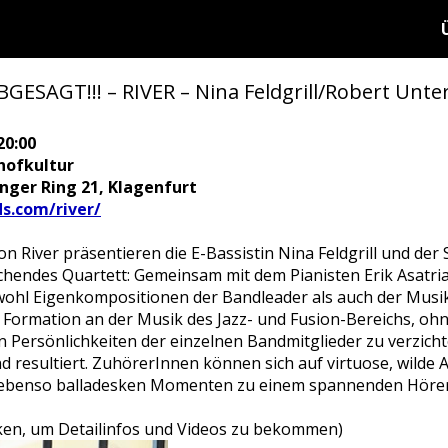
AGT!!! – RIVER – Nina Feldgrill/Robert Unterkö
20:00
hofkultur
ringer Ring 21, Klagenfurt
s.com/river/
n River präsentieren die E-Bassistin Nina Feldgrill und de
echendes Quartett: Gemeinsam mit dem Pianisten Erik Asatri
ohl Eigenkompositionen der Bandleader als auch der Musi
die Formation an der Musik des Jazz- und Fusion-Bereichs, oh
en Persönlichkeiten der einzelnen Bandmitglieder zu verzich
esultiert. ZuhörerInnen können sich auf virtuose, wilde A
 ebenso balladesken Momenten zu einem spannenden Hörer
cken, um Detailinfos und Videos zu bekommen)