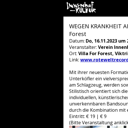
WEGEN KRANKHEIT ABGES
Forest
Datum:
Do, 16.11.2023 um 
Veranstalter:
Verein Innen
Ort:
Villa For Forest, Vikt
Link:
www.roteweltrecord
Mit ihrer neuesten Formatio
Unterköfler ein vielverspr
am Schlagzeug, werden sow
Stilistisch orientiert sich 
individuellen, künstlerisch
unverkennbaren Bandsound r
durch die Kombination mit
Eintritt: € 19 | € 9
(Bitte Veranstaltung ankli