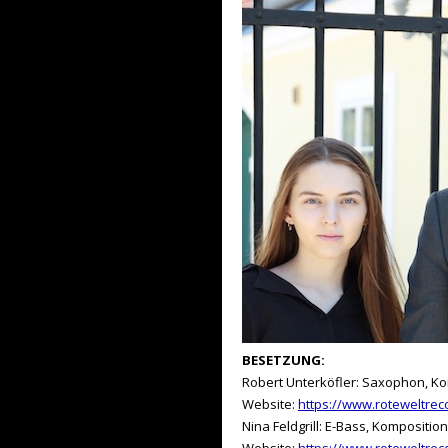
BESETZUNG:
Robert Unterköfler: Saxophon, K
Website:
https://www.roteweltrec
Nina Feldgrill: E-Bass, Komposition