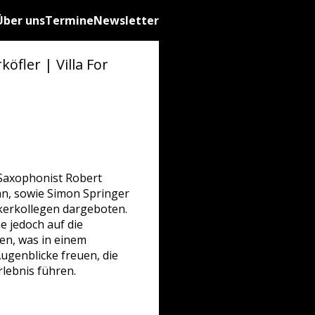
Über uns
Termine
Newsletter
fler | Villa For
r Saxophonist Robert
an, sowie Simon Springer
kerkollegen dargeboten.
ne jedoch auf die
ten, was in einem
ugenblicke freuen, die
lebnis führen.