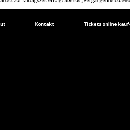
rtett zur Mittagszeit erfolgt abends „Vergangenheitsbewä
tut
Kontakt
Tickets online kau