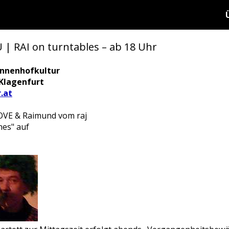
 | RAI on turntables – ab 18 Uhr
 Innenhofkultur
 Klagenfurt
.at
VE & Raimund vom raj
nes" auf