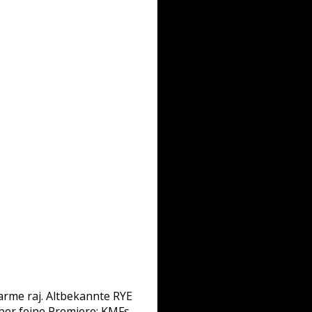
arme raj. Altbekannte RYE
ber feine Premiere: KMFs