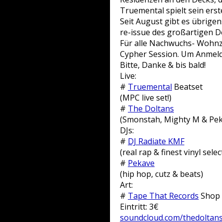
Truemental spielt sein erst
Seit August gibt es übrige
re-issue des großartigen 
Für alle Nachwuchs- Wohnz
Cypher Session. Um Anmeld
Bitte, Danke & bis bald!
Live:
#
Truemental
Beatset
(MPC
live set!)
#
The Doltans
(Smonstah, Mighty M & Pe
DJs:
#
DJ Radiate KMF
(real rap & finest vinyl selec
#
Pekave
(hip hop, cutz & beats)
Art:
#
Tape That Records
Shop
Eintritt: 3€
soundcloud.com/thedoltan