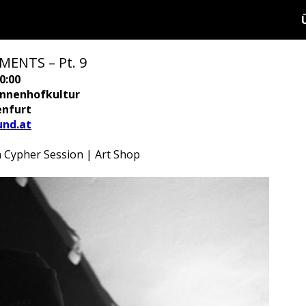
ENTS – Pt. 9
0:00
 Innenhofkultur
enfurt
nd.at
 Cypher Session | Art Shop