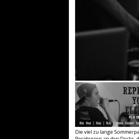
Die viel zu lange Sommerpau
Residenzen an den Decks, d