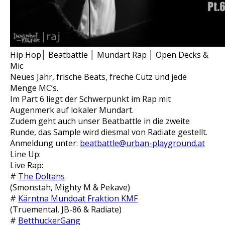
Hip Hop│ Beatbattle │ Mundart Rap │ Open Decks &
Mic
Neues Jahr, frische Beats, freche Cutz und jede
Menge MC’s.
Im Part 6 liegt der Schwerpunkt im Rap mit
Augenmerk auf lokaler Mundart.
Zudem geht auch unser Beatbattle in die zweite
Runde, das Sample wird diesmal von Radiate gestellt.
Anmeldung unter:
beatbattle@urban-playground.at
Line Up:
Live Rap:
#
The Doltans
(Smonstah, Mighty M & Pekave)
#
Kärntna Mundoat Fraktion KMF
(Truemental, JB-86 & Radiate)
#
BetthuckerGang