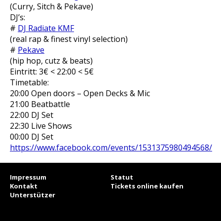
(Curry, Sitch & Pekave)
DJ’s:
#
DJ Radiate KMF
(real rap & finest vinyl selection)
#
Pekave
(hip hop, cutz & beats)
Eintritt: 3€ < 22:00 < 5€
Timetable:
20:00 Open doors – Open Decks & Mic
21:00 Beatbattle
22:00 DJ Set
22:30 Live Shows
00:00 DJ Set
https://www.facebook.com/events/1531375980494568/
Impressum
Statut
Kontakt
Tickets online kaufen
Unterstützer