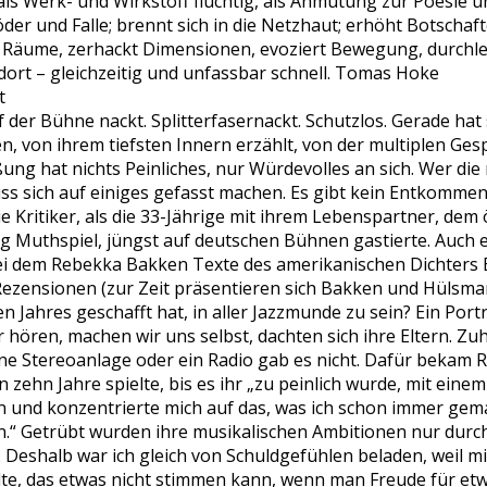
als Werk- und Wirkstoff flüchtig, als Anmutung zur Poesie un
der und Falle; brennt sich in die Netzhaut; erhöht Botschaf
 Räume, zerhackt Dimensionen, evoziert Bewegung, durchleuc
dort – gleichzeitig und unfassbar schnell. Tomas Hoke
t
uf der Bühne nackt. Splitterfasernackt. Schutzlos. Gerade hat
n, von ihrem tiefsten Innern erzählt, von der multiplen Gesp
ßung hat nichts Peinliches, nur Würdevolles an sich. Wer di
s sich auf einiges gefasst machen. Es gibt kein Entkommen
 Kritiker, als die 33-Jährige mit ihrem Lebenspartner, dem 
g Muthspiel, jüngst auf deutschen Bühnen gastierte. Auch ei
bei dem Rebekka Bakken Texte des amerikanischen Dichters 
ezensionen (zur Zeit präsentieren sich Bakken und Hülsmann 
n Jahres geschafft hat, in aller Jazzmunde zu sein? Ein Portr
 hören, machen wir uns selbst, dachten sich ihre Eltern. Zu
ne Stereoanlage oder ein Radio gab es nicht. Dafür bekam R
in zehn Jahre spielte, bis es ihr „zu peinlich wurde, mit ein
 und konzentrierte mich auf das, was ich schon immer gema
n.“ Getrübt wurden ihre musikalischen Ambitionen nur du
t. Deshalb war ich gleich von Schuldgefühlen beladen, weil mi
te, das etwas nicht stimmen kann, wenn man Freude für et