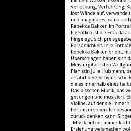
mit dem Wasser: essentiell 
Verlockung, Verführung; Kö
löst Wände auf, verwandelt
und Imaginäres, ist da und 
Rebekka Bakken im Portrai
Eigentlich ist die Frau da a
hingelegt, sich preisgegebe
Persönlichkeit. Ihre Entblö
Rebekka Bakken erlebt, mus
Überschlagen haben sich die
Meistergitarristen Wolfgan
Pianistin Julia Hülsmann, 
erfährt derzeit hymnische R
die es innerhalb eines halbe
Das bisschen Musik, das wir
gesungen und musiziert. Ei
Violine, auf der sie immerh
herumzurennen. Ich besann
zurück denken kann: Singe
„Musik fiel mir immer leich
Erziehung weismachen woll