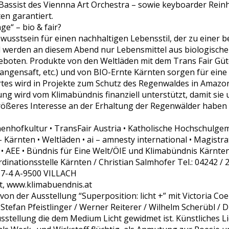
 Bassist des Viennna Art Orchestra – sowie keyboarder Rein
en garantiert.
e“ – bio & fair?
wusstsein für einen nachhaltigen Lebensstil, der zu einer b
d werden an diesem Abend nur Lebensmittel aus biologische
boten. Produkte von den Weltläden mit dem Trans Fair Güt
angensaft, etc.) und von BIO-Ernte Kärnten sorgen für ein
es wird in Projekte zum Schutz des Regenwaldes in Amazoni
ng wird vom Klimabündnis finanziell unterstützt, damit sie
ößeres Interesse an der Erhaltung der Regenwälder haben a
nnenhofkultur • TransFair Austria • Katholische Hochschulge
Kärnten • Weltläden • ai – amnesty international • Magistra
 • AEE • Bündnis für Eine Welt/ÖIE und Klimabündnis Kärnte
inationsstelle Kärnten / Christian Salmhofer Tel.: 04242 /
17-4 A-9500 VILLACH
, www.klimabuendnis.at
on der Ausstellung “Superposition: licht +” mit Victoria Co
 / Stefan Pfeistlinger / Werner Reiterer / Wilhelm Scherübl /
sstellung die dem Medium Licht gewidmet ist. Künstliches Lic