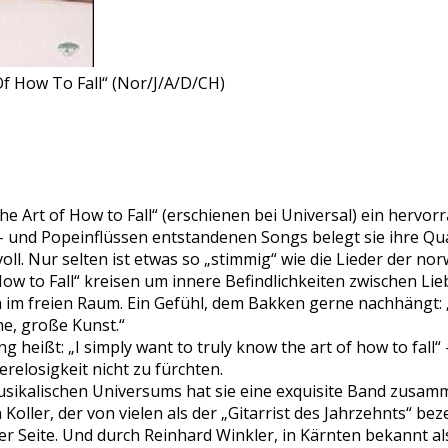
f How To Fall“ (Nor/J/A/D/CH)
e Art of How to Fall“ (erschienen bei Universal) ein herv
z- und Popeinflüssen entstandenen Songs belegt sie ihre Qu
ll. Nur selten ist etwas so „stimmig“ wie die Lieder der no
How to Fall“ kreisen um innere Befindlichkeiten zwischen Li
im freien Raum. Ein Gefühl, dem Bakken gerne nachhängt: „
ne, große Kunst.“
 heißt: „I simply want to truly know the art of how to fall“ – 
relosigkeit nicht zu fürchten.
sikalischen Universums hat sie eine exquisite Band zusamm
Koller, der von vielen als der „Gitarrist des Jahrzehnts“ bez
er Seite. Und durch Reinhard Winkler, in Kärnten bekannt