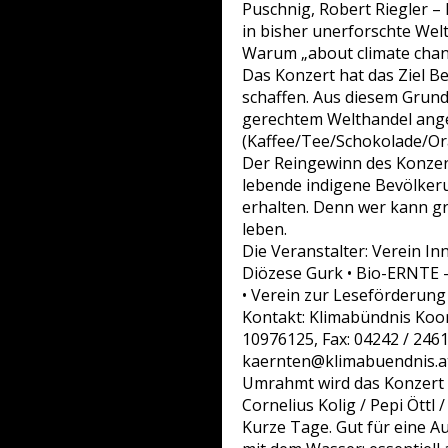
Puschnig, Robert Riegler –
in bisher unerforschte Welt
Warum „about climate chang
Das Konzert hat das Ziel Be
schaffen. Aus diesem Grun
gerechtem Welthandel ange
(Kaffee/Tee/Schokolade/Or
Der Reingewinn des Konzert
lebende indigene Bevölkeru
erhalten. Denn wer kann gr
leben.
Die Veranstalter: Verein I
Diözese Gurk • Bio-ERNTE – 
• Verein zur Leseförderung
Kontakt: Klimabündnis Koord
10976125, Fax: 04242 / 246
kaernten@klimabuendnis.at
Umrahmt wird das Konzert v
Cornelius Kolig / Pepi Öttl
Kurze Tage. Gut für eine Au