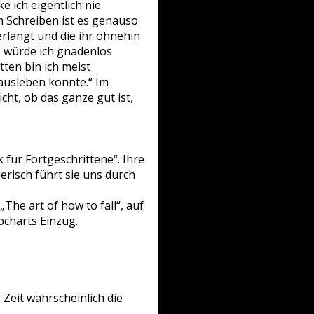
e ich eigentlich nie
m Schreiben ist es genauso.
verlangt und die ihr ohnehin
e, würde ich gnadenlos
tten bin ich meist
ausleben konnte.“ Im
cht, ob das ganze gut ist,
 für Fortgeschrittene“. Ihre
erisch führt sie uns durch
he art of how to fall“, auf
pcharts Einzug.
Zeit wahrscheinlich die