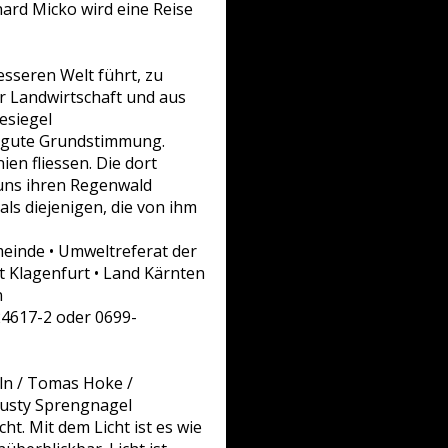
hard Micko wird eine Reise
esseren Welt führt, zu
r Landwirtschaft und aus
esiegel
e gute Grundstimmung.
en fliessen. Die dort
 uns ihren Regenwald
ls diejenigen, die von ihm
meinde • Umweltreferat der
t Klagenfurt • Land Kärnten
n
 24617-2 oder 0699-
eln / Tomas Hoke /
 Dusty Sprengnagel
ht. Mit dem Licht ist es wie