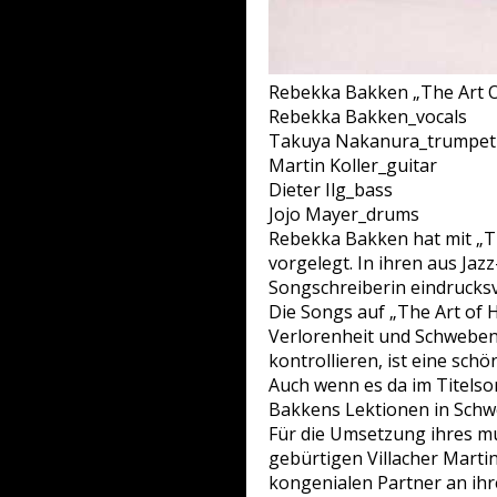
Rebekka Bakken „The Art O
Rebekka Bakken_vocals
Takuya Nakanura_trumpet
Martin Koller_guitar
Dieter Ilg_bass
Jojo Mayer_drums
Rebekka Bakken hat mit „Th
vorgelegt. In ihren aus Jaz
Songschreiberin eindrucksvo
Die Songs auf „The Art of 
Verlorenheit und Schweben 
kontrollieren, ist eine schö
Auch wenn es da im Titelsong
Bakkens Lektionen in Schwe
Für die Umsetzung ihres mu
gebürtigen Villacher Martin 
kongenialen Partner an ihr