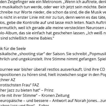
 den Zeigefinger wie ein Metronom. „Wenn ich auftrete, denk
h musikalisch tun werde, oder wer ich jetzt sein möchte. Bei
 schreibe nur Worte nieder, die schon da sind, die die Musik 
s nicht in erster Linie mit mir zu tun, denn wenn es das tät
los, gebe die Kontrolle auf und lasse mich leiten. Nach Auftri
rmutlich, weil ich gerade alle meine versteckten Neurosen 
lo-Album, das sie einfach hat geschehen lassen. „Ich weiß ni
 sind schließlich meine Babies.“
 für die Seele
kalische „shooting star“ der Saison. Sie schreibt „Popmusik
ehrlich und ungekünstelt. Ihre Stimme nimmt gefangen. Spiel
rnee war bisher überall restlos ausverkauft. Und ihre CD „T
mpositionen zu hören sind, hielt inzwischen sogar in den Po
chner AZ
erotischsten Frau“ FAZ
her Jazz zu bieten hat“ – Prinz
te mit ihrer Stimme“ – Kronen Zeitung
europäische – und bessere – Antwort auf Norah Jones.…zur 
chen Jazz und Pop“ – Falter