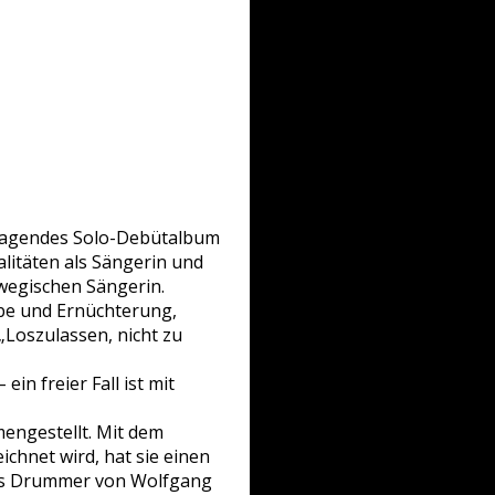
orragendes Solo-Debütalbum
alitäten als Sängerin und
rwegischen Sängerin.
ebe und Ernüchterung,
Loszulassen, nicht zu
ein freier Fall ist mit
engestellt. Mit dem
eichnet wird, hat sie einen
 als Drummer von Wolfgang