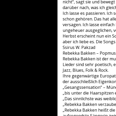
nicht“, sagt sie und bewegt
darüber nach, was ich gleic
Ich lasse es passieren. Ich
schon gehören. Das hat alle
versagen. Ich lasse einfach 
ungeheuer ausgeglichen, ve
Herbst erscheint nun ein So
aber ich liebe es. Die Songs
Ssirus W. Pakzad
Rebekka Bakken – Popmusik
Rebekka Bakken ist der musi
Lieder sind sehr poetisch, 
Jazz, Blues, Folk & Rock.
Ihre gegenwärtige Europatou
der ausschließlich Eigenko
„Gesangssensation“ – Mün
„bis unter die Haarspitzen 
„Das sinnlichste was weiblic
„Rebekka Bakken verzauber
„Rebekka Bakken heißt die 
aufregendste Sängerin zwis