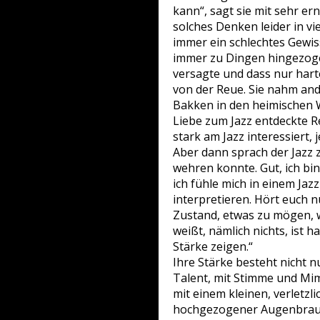
kann“, sagt sie mit sehr 
solches Denken leider in vi
immer ein schlechtes Gewis
immer zu Dingen hingezogen
versagte und dass nur hart
von der Reue. Sie nahm ande
Bakken in den heimischen W
Liebe zum Jazz entdeckte Re
stark am Jazz interessiert, 
Aber dann sprach der Jazz 
wehren konnte. Gut, ich bin
ich fühle mich in einem Ja
interpretieren. Hört euch 
Zustand, etwas zu mögen, w
weißt, nämlich nichts, ist 
Stärke zeigen.“
Ihre Stärke besteht nicht 
Talent, mit Stimme und Mim
mit einem kleinen, verletzli
hochgezogener Augenbraue 