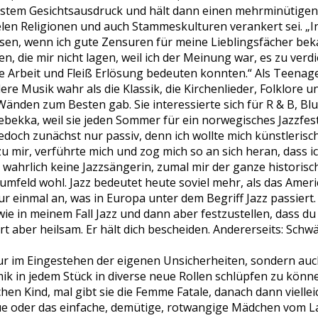
ernstem Gesichtsausdruck und hält dann einen mehrminütige
elen Religionen und auch Stammeskulturen verankert sei. „In
sen, wenn ich gute Zensuren für meine Lieblingsfächer beka
, die mir nicht lagen, weil ich der Meinung war, es zu verd
e Arbeit und Fleiß Erlösung bedeuten konnten.“ Als Teenage
re Musik wahr als die Klassik, die Kirchenlieder, Folklore un
änden zum Besten gab. Sie interessierte sich für R & B, Blu
bekka, weil sie jeden Sommer für ein norwegisches Jazzfesti
jedoch zunächst nur passiv, denn ich wollte mich künstlerisch
zu mir, verführte mich und zog mich so an sich heran, dass
 wahrlich keine Jazzsängerin, zumal mir der ganze historisc
zzumfeld wohl. Jazz bedeutet heute soviel mehr, als das Ame
nur einmal an, was in Europa unter dem Begriff Jazz passier
ie in meinem Fall Jazz und dann aber festzustellen, dass d
hart aber heilsam. Er hält dich bescheiden. Andererseits: S
nur im Eingestehen der eigenen Unsicherheiten, sondern auc
ik in jedem Stück in diverse neue Rollen schlüpfen zu könne
chen Kind, mal gibt sie die Femme Fatale, danach dann viellei
oder das einfache, demütige, rotwangige Mädchen vom Lan