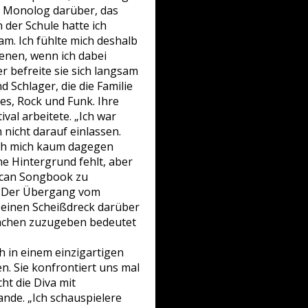
n Monolog darüber, das
 der Schule hatte ich
m. Ich fühlte mich deshalb
ienen, wenn ich dabei
r befreite sie sich langsam
d Schlager, die die Familie
es, Rock und Funk. Ihre
val arbeitete. „Ich war
 nicht darauf einlassen.
 ich mich kaum dagegen
he Hintergrund fehlt, aber
rican Songbook zu
t. Der Übergang vom
u einen Scheißdreck darüber
chwächen zuzugeben bedeutet
h in einem einzigartigen
n. Sie konfrontiert uns mal
cht die Diva mit
de. „Ich schauspielere