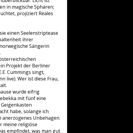
überblickbar. Licht ist
ten in magische Sphären;
htet, projiziert Reales
 sie einen Seelenstriptease
altenheit ihrer
e norwegische Sängerin
.
österreichischen
n Projekt der Berliner
E.E. Cummings singt,
live). Wer ist diese Frau,
ait.
hause wurde eifrig
ebekka mit fünf eine
em Geigenkasten
cht habe, solange ich
rch anerzogenes Unbehagen.
r meine religiöse
was empfindet, was man gut