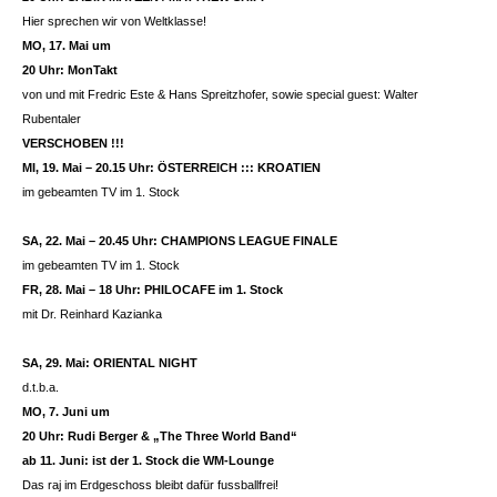
Hier sprechen wir von Weltklasse!
MO, 17. Mai um
20 Uhr: MonTakt
von und mit Fredric Este & Hans Spreitzhofer, sowie special guest: Walter
Rubentaler
VERSCHOBEN !!!
MI, 19. Mai – 20.15 Uhr: ÖSTERREICH ::: KROATIEN
im gebeamten TV im 1. Stock
SA, 22. Mai – 20.45 Uhr: CHAMPIONS LEAGUE FINALE
im gebeamten TV im 1. Stock
FR, 28. Mai – 18 Uhr: PHILOCAFE im 1. Stock
mit Dr. Reinhard Kazianka
SA, 29. Mai: ORIENTAL NIGHT
d.t.b.a.
MO, 7. Juni um
20 Uhr: Rudi Berger & „The Three World Band“
ab 11. Juni: ist der 1. Stock die WM-Lounge
Das raj im Erdgeschoss bleibt dafür fussballfrei!