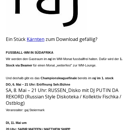
Ein Stück
Kärnten
zum Download gefällig?
FUSSBALL-WM IN SÜDAFRIKA
Wir werden den Gastraum im
raj
im WM-Monat fussballfrei halten. Dafür wird der
1.
Stock via Beamer
für einen Monat „wetterfest” zur WM-Lounge.
Und deshalb gibt es das
Championsleaguefinale
bereits im
raj
im 1. stock
DO, 6. Mai – 21 Uhr: Eröffnung Seh:Bühne
SA, 8. Mai – 21 Uhr: RUSSEN_Disko mit DJ PUTIN DA
REKORD (Russian Style Diskoteka / Kollektiv Fischka /
Ostblog)
Veranstalter: gaj Steiermark
DI, 11. Mai um
20 Uhr: SABIR MATEEN / MATTHEW SHIPP