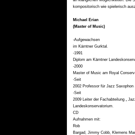
kompositorisch wie spielerisch aus
Michael Erian
(Master of Music)
-Aufgewachsen
im Kärntner Gurktal.
-1991
Diplom am Kärntner Landeskonserv
-2000
Master of Music am Royal Conserv
-Seit
2002 Professor für Jazz Saxophon
-Seit
2009 Leiter der Fachabteilung „ Ja
Landeskonservatorium.
CD
Aufnahmen mit:
Rob
Bargad, Jimmy Cobb, Klemens Marktl