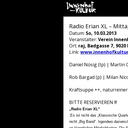
Radio Erian XL – Mitt
Datum:
So, 10.03.2013
Veranstalter:
Verein Innen
Ort:
raj, Badgasse 7, 9020
Link:
www.innenhofkultur
Daniel Nösig (tp) | Martin Ga
Rob Bargad (p) | Milan Nico
Kraftsuppe ++, naturreiner 
BITTE RESERVIEREN !!!
„Radio Erian XL“
.Es ist nicht das „Klassische Quart
nicht „Big Band“. Irgendwo dazwisc
an klanglichen Möglichkeiten. Die 