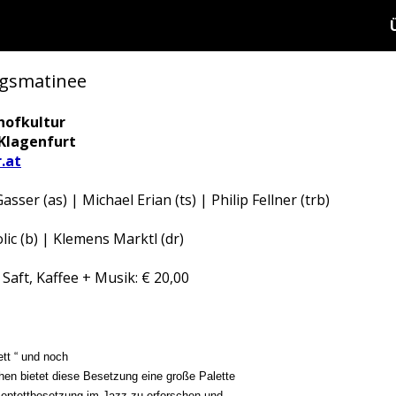
agsmatinee
hofkultur
 Klagenfurt
.at
sser (as) | Michael Erian (ts) | Philip Fellner (trb)
lic (b) | Klemens Marktl (dr)
Saft, Kaffee + Musik: € 20,00
ett “ und noch
hen bietet diese Besetzung eine große Palette
Septettbesetzung im Jazz zu erforschen und