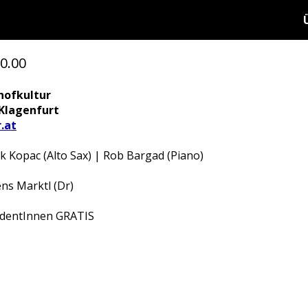
0.00
hofkultur
 Klagenfurt
.at
ak Kopac (Alto Sax) | Rob Bargad (Piano)
ens Marktl (Dr)
tudentInnen GRATIS