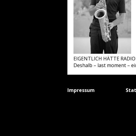
EIGENTLICH HÄTTE RADIO
Deshalb – last moment – e
Impressum
Sta